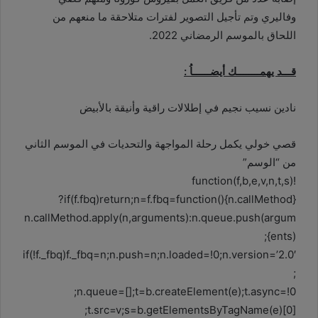
وفاليري وتم تأجيل التصوير لفترات متلاحقة ما منعهم من
اللحاق بالموسم الرمضاني 2022.
قـــد يهمــــــــك أيضــــــاُ :
نادين نسيب نجيم في إطلالات راقية وأنيقة بالأبيض
قصي خولي يكمل رحلة المواجهة والتحديات في الموسم الثاني
من “الوسم”
!function(f,b,e,v,n,t,s)
{if(f.fbq)return;n=f.fbq=function(){n.callMethod?
n.callMethod.apply(n,arguments):n.queue.push(argum
ents)};
if(!f._fbq)f._fbq=n;n.push=n;n.loaded=!0;n.version=’2.0′
;
n.queue=[];t=b.createElement(e);t.async=!0;
t.src=v;s=b.getElementsByTagName(e)[0];