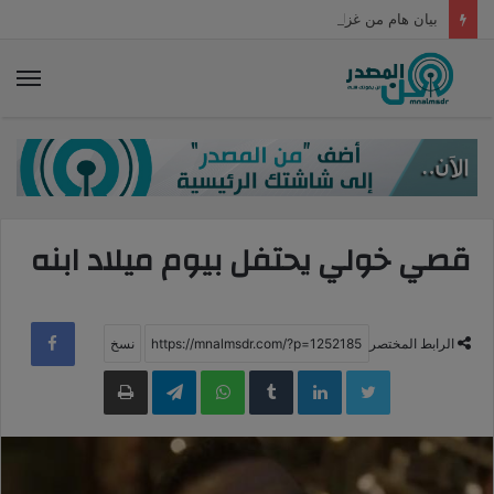
بيان هام من غزل المحلة لجماهير “الفلاحين” بشأن تعيين شوقي غريب
الق
قصي خولي يحتفل بيوم ميلاد ابنه
الرابط المختصر
LinkedIn
WhatsApp
Telegram
طباعة