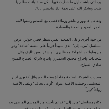
ورحلتي بلشت أول ما خطيت فيها… كل سنة وانت سالم يا
طيب وبشكر الله على نعمة انك تناديتني بابا”.
وتفاعل جمهور ومتابعو وزملاء قصي مع الفيديو وتمنوا لابنه
العمر المديد والصحة والسعادة.
من جهة أخرى وعلى الصعيد الفني ينتظر قصي خولي عرض
مسلسل “من.. إلى” الذي سيبدأ قريباً على منصة “شاهد” وهو
من بطولته بالشراكة مع فاليري أبو شقرا ومن تأليف بلال
شحادات وإخراج مجدي السميري وإنتاج شركة الصباح للمنتج
صادق الصباح.
وفجرت الشركة المنتجة مفاجأة بغناء النجم وائل كفوري لتيتر
المسلسل وحملت الأغنية عنوان “أوعى تخاف” وتلقى الأغنية
رواجاً كبيراً.
وكان مسلسل “من.. إلى” قد تم تأجيله من الموسم الماضي بعد
إصابة عدد من فريق العمل بفيروس كورونا ومنهم قصي