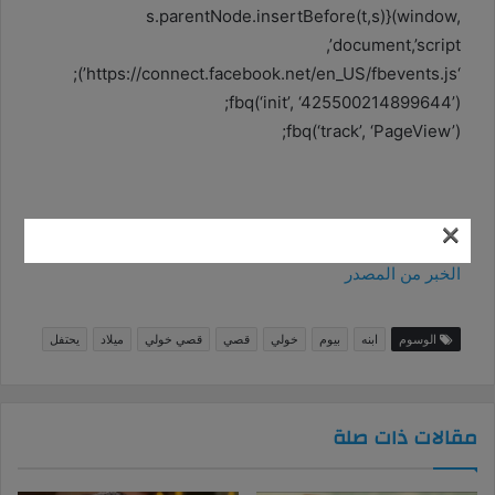
s.parentNode.insertBefore(t,s)}(window,
document,’script’,
‘https://connect.facebook.net/en_US/fbevents.js’);
fbq(‘init’, ‘425500214899644’);
fbq(‘track’, ‘PageView’);
×
الخبر من المصدر
الوسوم
ابنه
بيوم
خولي
قصي
قصي خولي
ميلاد
يحتفل
مقالات ذات صلة