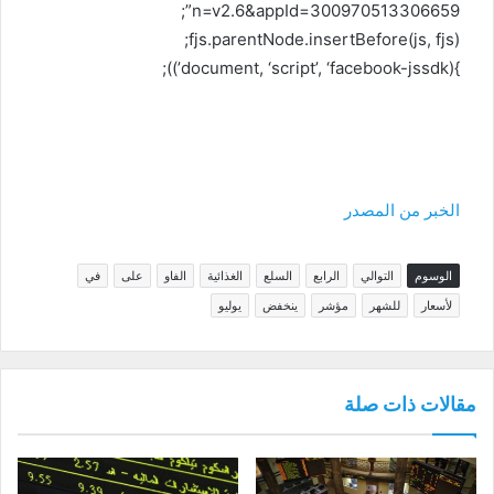
n=v2.6&appId=300970513306659”;
fjs.parentNode.insertBefore(js, fjs);
}(document, ‘script’, ‘facebook-jssdk’));
الخبر من المصدر
الوسوم
التوالي
الرابع
السلع
الغذائية
الفاو
على
في
لأسعار
للشهر
مؤشر
ينخفض
يوليو
مقالات ذات صلة