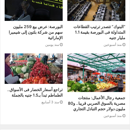
“البنوك” تتصدر ترتيب القطاعات
البورصة: عرض بيع 259 مليون
المتداولة فى البورصة بقيمة 1.1
سهم من شركة بلتون إلى شيميرا
مليار جنيه
الإماراتية
منذ أسبوعين
منذ يومين
تراجع أسعار الخضار فى الأسواق..
الطماطم تبدأ بـ1.5 جنيه بالجملة
جمعية رجال الأعمال: منتجات
منذ 3 أسابيع
مصرية بالسوق الصربي قريبا.. و80
مليون دولار حجم التبادل التجاري
منذ أسبوعين