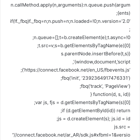
n.callMethod.apply(n,arguments):n.queue.push(argum
ents)};
if(!f._fbq)f._fbq=n;n.push=n;n.loaded=!0;n.version=’2.0′
;
n.queue=[];t=b.createElement(e);t.async=!0;
t.src=v;s=b.getElementsByTagName(e)[0];
s.parentNode.insertBefore(t,s)}
(window,document,’script’,
‘https://connect.facebook.net/en_US/fbevents.js’);
fbq(‘init’, ‘2392364917476331’);
fbq(‘track’, ‘PageView’);
(function(d, s, id) {
var js, fjs = d.getElementsByTagName(s)[0];
if (d.getElementById(id)) return;
js = d.createElement(s); js.id = id;
js.src =
“//connect.facebook.net/ar_AR/sdk.js#xfbml=1&versio