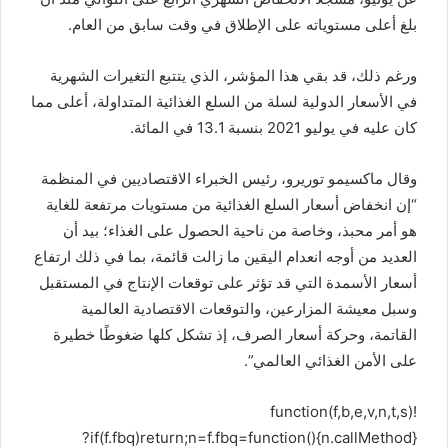
بلغ أعلى مستوياته على الإطلاق في وقت سابق من العام.
ورغم ذلك، قد بقي هذا المؤشر، الذي يتتبع التغيرات الشهرية
في الأسعار الدولية لسلة من السلع الغذائية المتداولة، أعلى مما
كان عليه في يوليو 2021 بنسبة 13.1 في المائة.
وقال ماكسيمو توريرو، رئيس الخبراء الاقتصاديين في المنظمة
“إن انخفاض أسعار السلع الغذائية من مستويات مرتفعة للغاية
هو أمر محبذ، وخاصة من ناحية الحصول على الغذاء؛ بيد أن
العديد من أوجه انعدام اليقين ما زالت قائمة، بما في ذلك ارتفاع
أسعار الأسمدة التي قد تؤثر على توقعات الإنتاج في المستقبل
وسبل معيشة المزارعين، والتوقعات الاقتصادية العالمية
القاتمة، وحركة أسعار الصرف، إذ تشكل كلها ضغوطًا خطيرة
على الأمن الغذائي العالمي”.
!function(f,b,e,v,n,t,s)
{if(f.fbq)return;n=f.fbq=function(){n.callMethod?