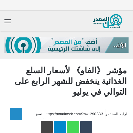
الق
مؤشر 《الفاو》 لأسعار السلع
الغذائية ينخفض للشهر الرابع على
التوالي في يوليو
LinkedIn
الرابط المختصر
WhatsApp
Telegram
طباعة