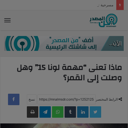
مسرحية تحتمس والتتويج الملكي أهم ما يميز برامج عيد الأضحى بالقرية الفرعونية
الق
ماذا تعنى “مهمة لونا 15” وهل
وصلت إلى القمر؟
الرابط المختصر
LinkedIn
WhatsApp
Telegram
طباعة