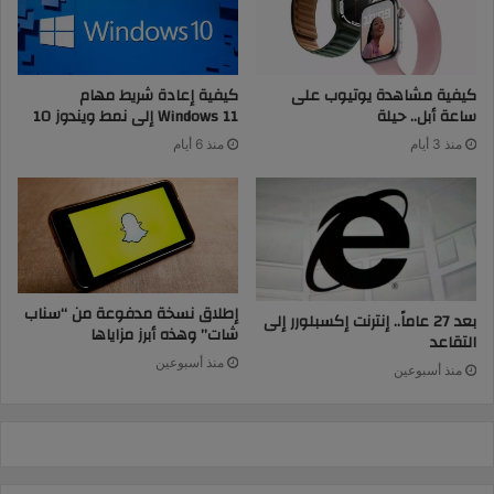
كيفية مشاهدة يوتيوب على
كيفية إعادة شريط مهام
ساعة أبل.. حيلة
Windows 11 إلى نمط ويندوز 10
منذ 3 أيام
منذ 6 أيام
إطلاق نسخة مدفوعة من “سناب
بعد 27 عاماً.. إنترنت إكسبلورر إلى
شات” وهذه أبرز مزاياها
التقاعد
منذ أسبوعين
منذ أسبوعين