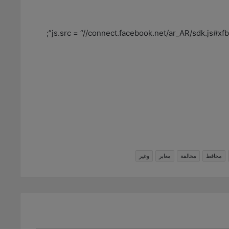
js.src = “//connect.facebook.net/ar_AR/sdk.js#
محافظ
مخالفة
معابر
وغير