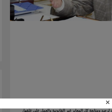
×
لرصد ومتابعة كل المعابر غير القانونية والعمل على غلقها،