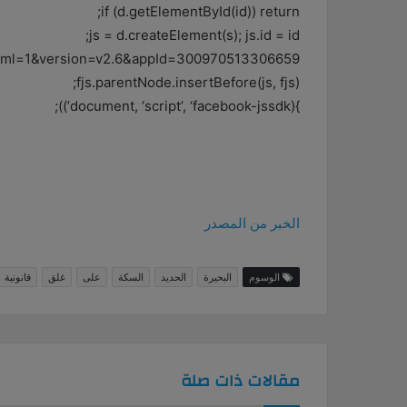
if (d.getElementById(id)) return;
js = d.createElement(s); js.id = id;
xfbml=1&version=v2.6&appId=300970513306659”;
fjs.parentNode.insertBefore(js, fjs);
}(document, ‘script’, ‘facebook-jssdk’));
الخبر من المصدر
الوسوم
البحيرة
الحديد
السكة
على
غلق
قانونية
مقالات ذات صلة