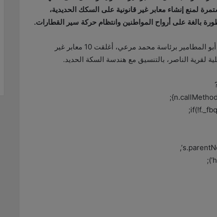
ستمرة لمنع إنشاء معابر غير قانونية على السكك الحديدية،
طورة بالغة على أرواح المواطنين وانتظام حركة سير القطارات.
وقال، في بيان اليوم، إن الوحدة المحلية لمركز ومدينة أبو المطامير برئاسة محمد مرعي، أغلقت 10 معابر غير
ة لقرية الناصر، بالتنسيق مع هندسة السكة الحديد.
n.callMethod
if(!f._f
s.parentNo