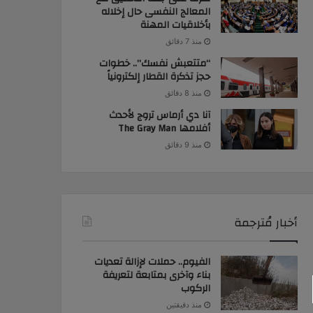
المعالج النفسى حال إخلاله
بأخلاقيات المهنة
منذ 7 دقائق
“متتعبش نفسك”.. خطوات
حجز تذكرة القطار إلكترونياً
منذ 8 دقائق
آنا دي أرماس تروج لأحدث
أفلامها The Gray Man
منذ 9 دقائق
أخبار مُترجمة
الفيوم.. حملات لإزالة تعديات
بناء وآخرى بمتابعة لتعريفة
الركوب
منذ دقيقتين