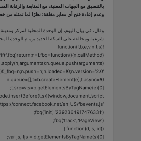
بالتنسيق مع الجهات المعنية، مع المتابعة والرقابة الم
وعدم إعادة فتح أي معابر مغلقة؛ نظرًا لما تمثله من خ
شرعية ومخالفة على السكة الحديد بزمام الوحدة المحلي
!function(f,b,e,v,n,t,s)
{if(f.fbq)return;n=f.fbq=function(){n.callMethod?
.apply(n,arguments):n.queue.push(arguments)};
bq)f._fbq=n;n.push=n;n.loaded=!0;n.version=’2.0′;
n.queue=[];t=b.createElement(e);t.async=!0;
t.src=v;s=b.getElementsByTagName(e)[0];
de.insertBefore(t,s)}(window,document,’script’,
‘https://connect.facebook.net/en_US/fbevents.js’);
fbq(‘init’, ‘2392364917476331’);
fbq(‘track’, ‘PageView’);
(function(d, s, id) {
var js, fjs = d.getElementsByTagName(s)[0];