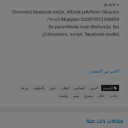
js.src =
“//connect.facebook.net/ar_AR/sdk.js#xfbml=1&versio
n=v2.6&appId=300970513306659”;
fjs.parentNode.insertBefore(js, fjs);
}(document, ‘script’, ‘facebook-jssdk’));
الخبر من المصدر
الوسوم
آخرين
أشخاص
انقلاب
باص
بالدقهلية
بترعة
حادث
خلال
مصرع
ميني
وإصابة
مقالات ذات صلة