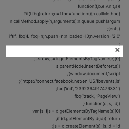
!function(f,b,e,v,n,t,s)
{if(f.fbq)return;n=f.fbq=function(){n.callMethod?
n.callMethod.apply(n,arguments):n.queue.push(argum
ents)};
if(!f._fbq)f._fbq=n;n.push=n;n.loaded=!0;n.version=’2.0′
;
×
n.queue=[];t=b.createElement(e);t.async=!0;
t.src=v;s=b.getElementsByTagName(e)[0];
s.parentNode.insertBefore(t,s)}
(window,document,’script’,
‘https://connect.facebook.net/en_US/fbevents.js’);
fbq(‘init’, ‘2392364917476331’);
fbq(‘track’, ‘PageView’);
(function(d, s, id) {
var js, fjs = d.getElementsByTagName(s)[0];
if (d.getElementById(id)) return;
js = d.createElement(s); js.id = id;