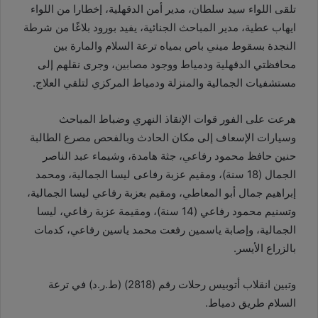
تلقى اللواء سيد سلطان، مدير أمن الدقهلية، إخطارا من اللواء
ايهاب عطية، مدير المباحث الجنائية، يفيد بورود بلاغًا من شرطة
النجدة بسقوط ميني باص بمياه ترعة السلام والمارة بين
محافظتي الدقهلية ودمياط ووجود مصابين، وجرى نقلهم إلى
مستشفيات الجمالية والمنزلة ودمياط المركزي لتلقي العلاج.
هرعت على الفور قوات الإنقاذ النهري وضباط المباحث
وسيارات الإسعاف إلى مكان الحادث وبالفحص مصرع الطالبة
حنين حافظ محمود رفاعي، جثة هامدة، وشيماء عبد الناصر
الجمال (18 سنة)، ومقيم عزبة رفاعى ليسا الجمالية، ومحمد
إبراهيم جمال أبو المعاطي، ومقيم بعزبة رفاعي ليسا الجمالية،
وتسنيم محمود رفاعي (14 سنة)، ومقيمة عزبة رفاعي، ليسا
الجمالية، وإصابة ياسمين رفعت محمد ياسين رفاعي، كدمات
بالزراع الأيسر.
وتبين انقلاب أتوبيس رحلات رقم (2818) (ط.ر.د) في ترعة
السلام طريق دمياط.