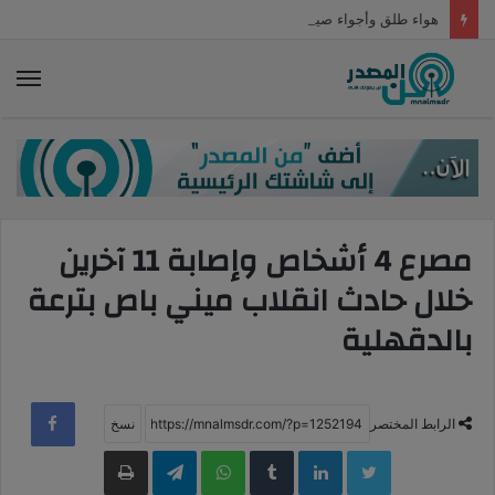
هواء طلق وأجواء صيفية رائعة.. شوارع جمصة مزدحمة بالمواطنين
الق
مصرع 4 أشخاص وإصابة 11 آخرين
خلال حادث انقلاب ميني باص بترعة
بالدقهلية
الرابط المختصر
LinkedIn
WhatsApp
Telegram
طباعة