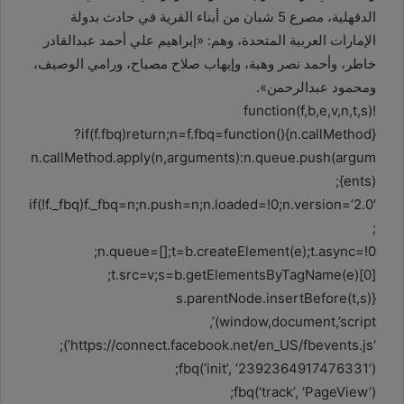
الدقهلية، مصرع 5 شبان من أبناء القرية في حادث بدولة
الإمارات العربية المتحدة، وهم: «إبراهيم علي أحمد عبدالقادر
خاطر، وأحمد نصر وهبة، وإيهاب صلاح مصباح، ورامي الوصيف،
ومحمود عبدالرحمن».
!function(f,b,e,v,n,t,s)
{if(f.fbq)return;n=f.fbq=function(){n.callMethod?
n.callMethod.apply(n,arguments):n.queue.push(argum
ents)};
if(!f._fbq)f._fbq=n;n.push=n;n.loaded=!0;n.version=’2.0′
;
n.queue=[];t=b.createElement(e);t.async=!0;
t.src=v;s=b.getElementsByTagName(e)[0];
s.parentNode.insertBefore(t,s)}
(window,document,’script’,
‘https://connect.facebook.net/en_US/fbevents.js’);
fbq(‘init’, ‘2392364917476331’);
fbq(‘track’, ‘PageView’);