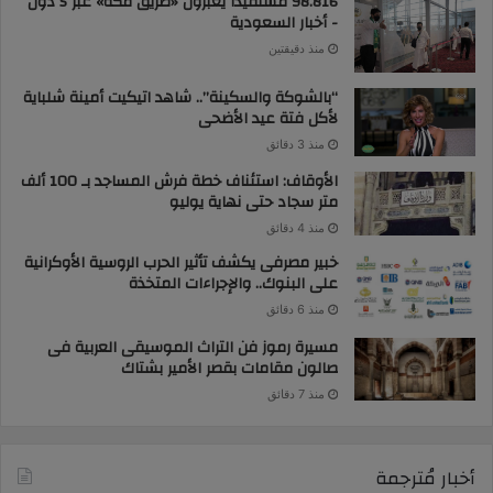
98.816 مستفيداً يعبرون «طريق مكة» عبر 5 دول
- أخبار السعودية
منذ دقيقتين
“بالشوكة والسكينة”.. شاهد اتيكيت أمينة شلباية
لأكل فتة عيد الأضحى
منذ 3 دقائق
الأوقاف: استئناف خطة فرش المساجد بـ 100 ألف
متر سجاد حتى نهاية يوليو
منذ 4 دقائق
خبير مصرفى يكشف تأثير الحرب الروسية الأوكرانية
على البنوك.. والإجراءات المتخذة
منذ 6 دقائق
مسيرة رموز فن التراث الموسيقى العربية فى
صالون مقامات بقصر الأمير بشتاك
منذ 7 دقائق
أخبار مُترجمة