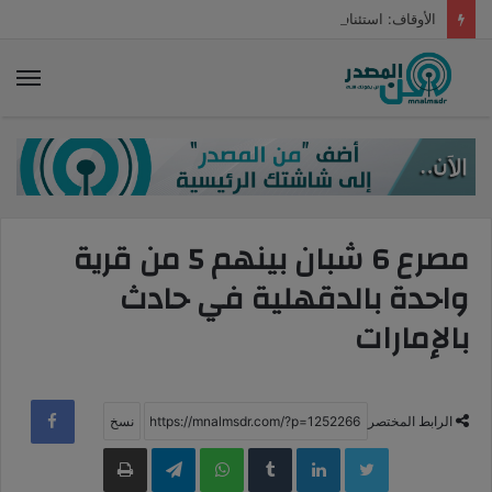
الأوقاف: استئناف خطة فرش المساجد بـ 100 ألف متر سجاد حتى نهاية يوليو
الق
مصرع 6 شبان بينهم 5 من قرية
واحدة بالدقهلية في حادث
بالإمارات
الرابط المختصر
LinkedIn
WhatsApp
Telegram
طباعة