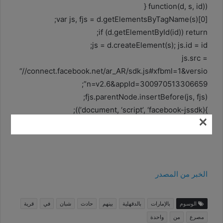
(function(d, s, id) {
var js, fjs = d.getElementsByTagName(s)[0];
if (d.getElementById(id)) return;
js = d.createElement(s); js.id = id;
js.src =
“//connect.facebook.net/ar_AR/sdk.js#xfbml=1&versio
n=v2.6&appId=300970513306659”;
fjs.parentNode.insertBefore(js, fjs);
}(document, ‘script’, ‘facebook-jssdk’));
×
الخبر من المصدر
الوسوم
بالإمارات
بالدقهلية
بينهم
حادث
شبان
في
قرية
مصرع
من
واحدة