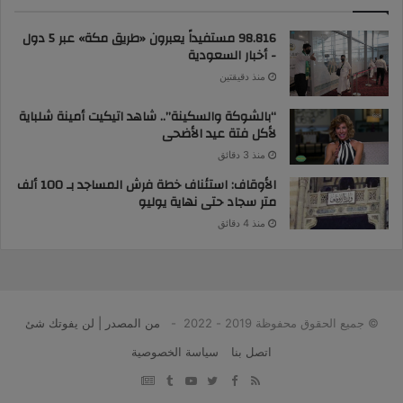
98.816 مستفيداً يعبرون «طريق مكة» عبر 5 دول
- أخبار السعودية
منذ دقيقتين
“بالشوكة والسكينة”.. شاهد اتيكيت أمينة شلباية
لأكل فتة عيد الأضحى
منذ 3 دقائق
الأوقاف: استئناف خطة فرش المساجد بـ 100 ألف
متر سجاد حتى نهاية يوليو
منذ 4 دقائق
© جميع الحقوق محفوظة 2019 - 2022 -
من المصدر | لن يفوتك شئ
اتصل بنا
سياسة الخصوصية
google
YouTube
Twitter
Facebook
RSS
news