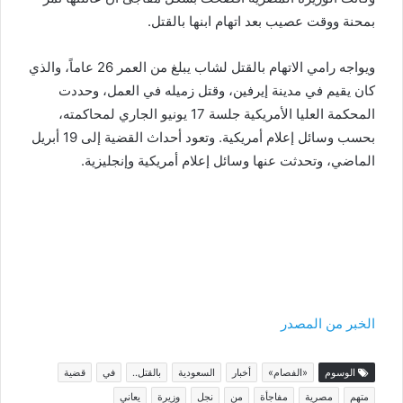
بمحنة ووقت عصيب بعد اتهام ابنها بالقتل.
ويواجه رامي الاتهام بالقتل لشاب يبلغ من العمر 26 عاماً، والذي
كان يقيم في مدينة إيرفين، وقتل زميله في العمل، وحددت
المحكمة العليا الأمريكية جلسة 17 يونيو الجاري لمحاكمته،
بحسب وسائل إعلام أمريكية. وتعود أحداث القضية إلى 19 أبريل
الماضي، وتحدثت عنها وسائل إعلام أمريكية وإنجليزية.
الخبر من المصدر
الوسوم
«الفصام»
أخبار
السعودية
بالقتل..
في
قضية
متهم
مصرية
مفاجأة
من
نجل
وزيرة
يعاني