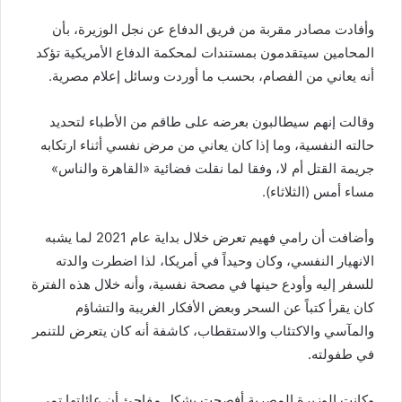
وأفادت مصادر مقربة من فريق الدفاع عن نجل الوزيرة، بأن
المحامين سيتقدمون بمستندات لمحكمة الدفاع الأمريكية تؤكد
أنه يعاني من الفصام، بحسب ما أوردت وسائل إعلام مصرية.
وقالت إنهم سيطالبون بعرضه على طاقم من الأطباء لتحديد
حالته النفسية، وما إذا كان يعاني من مرض نفسي أثناء ارتكابه
جريمة القتل أم لا، وفقا لما نقلت فضائية «القاهرة والناس»
مساء أمس (الثلاثاء).
وأضافت أن رامي فهيم تعرض خلال بداية عام 2021 لما يشبه
الانهيار النفسي، وكان وحيداً في أمريكا، لذا اضطرت والدته
للسفر إليه وأودع حينها في مصحة نفسية، وأنه خلال هذه الفترة
كان يقرأ كتباً عن السحر وبعض الأفكار الغريبة والتشاؤم
والمآسي والاكتئاب والاستقطاب، كاشفة أنه كان يتعرض للتنمر
في طفولته.
وكانت الوزيرة المصرية أفصحت بشكل مفاجئ أن عائلتها تمر