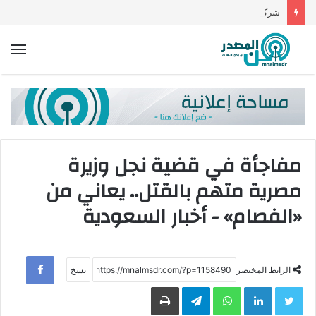
شركات السيارات تحاول تبسيط تصميم الظفائر الكهربائية لأجل المستقبل
الق
مفاجأة في قضية نجل وزيرة
مصرية متهم بالقتل.. يعاني من
«الفصام» - أخبار السعودية
ebook
الرابط المختصر
Twitter
LinkedIn
WhatsApp
Telegram
طباعة