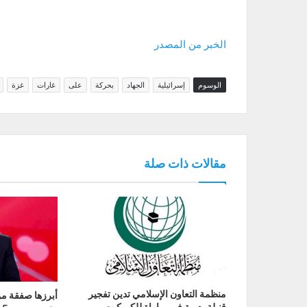
الخبر من المصدر
الوسوم
إسرائيلية
الجهاد
بحركة
على
غارات
غزة
مقالات ذات صلة
منظمة التعاون الإسلامي تدين تفجير
أبرزها صفقة من
قنبلة يدوية في مباراة للكريكيت