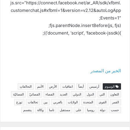
js.src=”https://connect.facebook.net/ar_AR/sdk/xfbml.
customerchat.js#xfbml=1&version=v2.12&autoLogApp
Events=1″;
fjs.parentNode.insertBefore(js, fjs);
}(document, ‘script’, ‘facebook-jssdk’));
الخبر من المصدر
الوسوم
أرتميس
أيضاً
اتفاقيات
الأرض
الأمم
التحالفاتِ
التعاون
التي
الدول
الدولي
العديد
الفضاء
الفضائيّ
الفضائيّة
القمر
القوى
المتحدة
الولايات
بالعربي
بين
تحالفات
توزع
حسب
دولة
روسيا
على
مستقبل
ناسا
وكالة
ينقسم