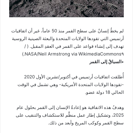
لم يخطُ إنسانٌ على سطح القمر منذ 50 عاماً، غير أن اتفاقيات
أرتميس التي تقودها الولايات المتحدة والبعثة الصينية الروسية
تهدف إلى إنشاء قواعد على القمر في العقدِ المقبل. ( /
NASA/Neil Armstrong via WikimediaCommons٩.)
∗السباقُ إلى القمر
أُطلقت اتفاقيات أرتميس في أكتوبر/تشرين الأول 2020
-تقودها الولايات المتحدة الأمريكية- وهي تشمل في الوقت
الحالي 18 دولة عضو.
وهدفُ هذه الاتفاقية هو إعادةُ الإنسان إلى القمر بحلول عام
2025، وتشكيل إطار عمل منظَّم للاستكشاف والتنقيب على
سطح القمر وكوكب المريخ وأبعد من ذلك.