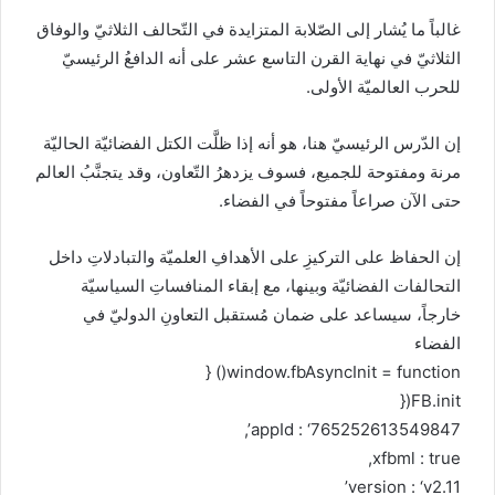
غالباً ما يُشار إلى الصّلابة المتزايدة في التّحالف الثلاثيّ والوفاق
الثلاثيّ في نهاية القرن التاسع عشر على أنه الدافعُ الرئيسيّ
للحرب العالميّة الأولى.
إن الدّرس الرئيسيّ هنا، هو أنه إذا ظلَّت الكتل الفضائيّة الحاليّة
مرنة ومفتوحة للجميع، فسوف يزدهرُ التّعاون، وقد يتجنَّبُ العالم
حتى الآن صراعاً مفتوحاً في الفضاء.
إن الحفاظ على التركيزِ على الأهدافِ العلميّة والتبادلاتِ داخل
التحالفات الفضائيّة وبينها، مع إبقاء المنافساتِ السياسيّة
خارجاً، سيساعد على ضمان مُستقبل التعاونِ الدوليّ في
الفضاء
window.fbAsyncInit = function() {
FB.init({
appId : ‘765252613549847’,
xfbml : true,
version : ‘v2.11’