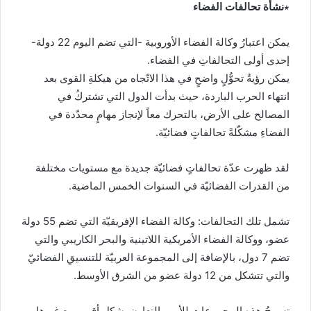
∗نشأة تحالفات الفضاء
يمكن اعتبارُ وكالة الفضاء الأوروبية -التي تضم اليوم 22 دولة-
إحدى أولى التحالفاتِ في الفضاء.
يمكن رؤيةُ تحوُّلٍ واضحٍ في هذا الاتّجاه من هيكلةِ القوى بعد
انتهاء الحرب الباردة، حيث بدأت الدول التي تشتركُ في
المصالح على الأرض، بالتحرك معاً لإنجاز مهامٍ محدّدة في
الفضاءِ مشكّلةً تحالفاتٍ فضائيّة.
لقد ظهرت عدّة تحالفاتٍ فضائيّة جديدة مع مستويات مختلفة
من القدرات الفضائيّة في السنوات الخمس الماضية.
تشمل تلك التحالفات: وكالة الفضاء الإفريقيّة التي تضم 55 دولة
عضو، ووكالة الفضاء الأمريكية اللاتينية والبحر الكاريبي والتي
تضم 7 دول، بالإضافة إلى المجموعة العربيّة للتنسيقِ الفضائيّ
والتي تتشكل من 12 دولة عضو من الشرق الأوسط.
تسمحُ هذه المجموعات للأمم بالتعاون بشكل أقرب مع غيرها