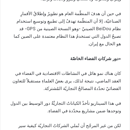
في حين أن هدفَ المنظّمة العام هو تطويرُ وإطلاقُ الأقمارِ
الصناعيّة، إلا أن المنظّمة تهدفُ إلى تطبيعِ وتوسيعِ استخدام
نظام BeiDou الصينيّ -وهو النسخة الصينية من GPS- قد
تصبحُ الدول التي تستخدمُ هذا النظام معتمدة على الصين كما
هو الحال مع إيران.
∗دور شركاتِ الفضاء الخاصّة
كان هناك نمو هائل في النشاطات الاقتصادية في الفضاء في
العقد الماضي، نتيجة لذلك، يرى بعضُ العلماءِ مستقبلاً للتعاون
الفضائيّ تحدّدهُ المصالحُ التجاريّة المُشتركة.
في هذا السيناريو تأخذُ الكياناتُ التجاريَّةُ دور الوسيط بين الدول
وتوحدها ضمن مشاريع محدّدة في الفضاءِ.
لكن من غير المرجّح أن تُملي الشركاتُ التجاريّة كيفية سير