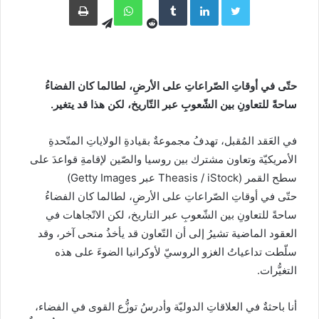
حتّى في أوقاتِ الصّراعاتِ على الأرضِ، لطالما كان الفضاءُ
ساحةً للتعاونِ بين الشّعوبِ عبر التّاريخ، لكن هذا قد يتغير.
في العَقد المُقبل، تهدفُ مجموعةٌ بقيادةِ الولاياتِ المتّحدةِ
الأمريكيّة وتعاون مشترك بين روسيا والصّين لإقامةِ قواعدَ على
سطح القمر (Theasis / iStock عبر Getty Images)
حتّى في أوقاتِ الصّراعاتِ على الأرضِ، لطالما كان الفضاءُ
ساحةً للتعاونِ بين الشّعوبِ عبر التاريخ، لكن الاتّجاهات في
العقود الماضية تشيرُ إلى أن التّعاون قد يأخذُ منحى آخر، وقد
سلّطت تداعياتُ الغزو الروسيّ لأوكرانيا الضوءَ على هذه
التغيُّرات.
أنا باحثةٌ في العلاقاتِ الدوليّة وأدرسُ توزُّع القوى في الفضاء،