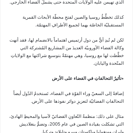
الذي تهيمن عليه الولايات المتحدة حتى يشملَ الفضاء الخارجي.
كذلك تخطِّطُ روسيا والصين لفتحِ محطّة الأبحاث القمرية
المستقبليّة الخاصّة بهما لجميع الأطرافِ المهتمّة.
لكن لم تُبدِ أيٌّ من دول أرتميس اهتماماً بالانضمام لها، فقد أنهت
وكالة الفضاء الأوروبيّة العديدَ من المشاريع المُشتركة التي
خطَّطت لها مع روسيا، وهي مهتمّةٌ بتوسيعِ شراكتها مع الولاياتِ
المتّحدة واليابان.
∗تأثيرُ التحالفاتِ في الفضاء على الأرض
إضافةً إلى السعيّ وراء القوّة في الفضاء، تَستخدمُ الدّول أيضاً
التحالفاتِ الفضائيّة لتعزيزِ دوائر نفوذها على الأرض.
مثال على ذلك: منظمةُ التّعاونِ الفضائيّ لآسيا والمحيطِ الهادئ،
التي تشكلت بقيادة الصين في عام 2005، وتضمُّ بنغلاديش
وإيران ومنغوليا وباكستان وبيرو وتايلاند وتركيا.