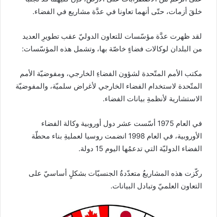
خلقَ أزمات، حتّى أنهما تعاونا في عدَّة مشاريع في الفضاء.
لقد ظهرت عدَّة مؤسّسات للتعاون الدوليّ عقب تطويرِ العديد
من البلدان لوكالات فضاءٍ خاصّة بها، وتشمل هذه المؤسّسات:
مكتب الأمم المتّحدة لشؤون الفضاءِ الخارجي، ومفوضيّة الأمم
المتّحدة لاستخدام الفضاء الخارجي لأغراض سلميّة، والمفوضيّة
الاستشارية لأنظمةِ بيانات الفضاء.
في العام 1975 أسّست عشر دول أوروبية وكالة الفضاء
الأوروبية، في العام 1998 انضمت روسيا لعمليةِ بناء محطّة
الفضاء الدوليّة التي تدعمُها اليوم 15 دولة.
ركّزت هذه المشاريعُ متعدّدةُ الجنسيّات بشكلٍ أساسيّ على
التعاون العلميّ وتبادل البيانات.