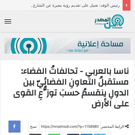
رئيس الوفد: نعمل على تقديم رؤية معبرة عن الشارع المصرى من أجل مستقبل أفضل
الق
ناسا بالعربي - تحالفاتُ الفضاء:
مستقبلُ التعاونِ الفضائيّ بين
الدولِ ينقسمُ حسبَ توزُّعِ القوى
على الأرض
الرابط المختصر
Telegram
LinkedIn
WhatsApp
طباعة