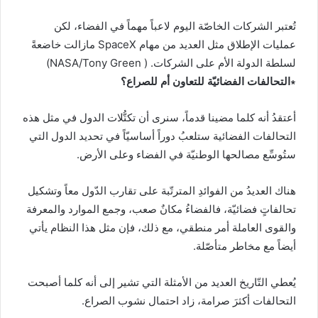
تُعتبر الشركات الخاصّة اليوم لاعباً مهماً في الفضاء، لكن
عمليات الإطلاق مثل العديد من مهام SpaceX مازالت خاضعةً
لسلطة الدولة الأم على الشركات. ( NASA/Tony Green)
∗التحالفات الفضائيّة للتعاون أم للصراع؟
أعتقدُ أنه كلما مضينا قدماً، سنرى أن تكتُّلات الدول في مثل هذه
التحالفات الفضائية ستلعبُ دوراً أساسيّاً في تحديد الدول التي
ستُوسِّع مصالحها الوطنيّة في الفضاء وعلى الأرض.
هناك العديدُ من الفوائدِ المترتّبة على تقارب الدّول معاً وتشكيل
تحالفاتٍ فضائيّة، فالفضاءُ مكانٌ صعب، وجمع الموارد والمعرفة
والقوى العاملة أمر منطقي، مع ذلك، فإن مثل هذا النظام يأتي
أيضاً مع مخاطر متأصّلة.
يُعطي التّاريخ العديد من الأمثلة التي تشير إلى أنه كلما أصبحت
التحالفات أكثرَ صرامة، زاد احتمال نشوب الصراع.