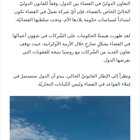
التعاون الدوليّ في الفضاء بين الدول، وفقاً للقانون الدوليّ
الحاليّ الخاص بالفضاء، فإن أيّ شركة تعملُ في الفضاء تكون
امتداداً لسياسات حكومة بلادها الأم، وتحت سلطتها القضائيّة.
لقد ظهرت هيمنةُ الحكومات على الشّركات في شؤون أعمالها
في الفضاء بشكلٍ صارخٍ خلال الأزمة الأوكرانية، حيث توقف
تعاون العديد من الشّركات مع روسيا نتيجة للعقوبات التي
تفرضها الدول.
ونظراً إلى الإطار القانونيّ الحالي، يبدو أن الدول ستستمرُ في
إملاء القواعد في الفضاء وليس الكيانات التجاريّة.