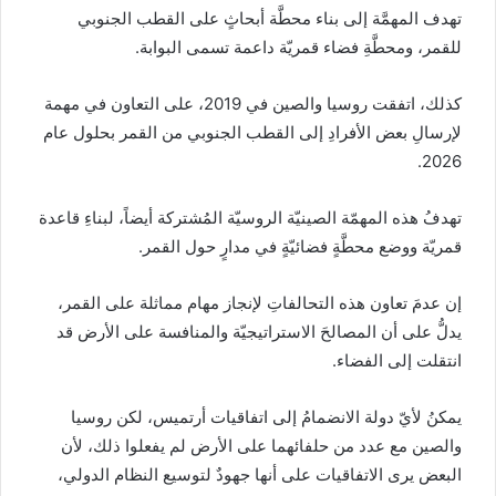
تهدف المهمَّة إلى بناء محطَّة أبحاثٍ على القطب الجنوبي
للقمر، ومحطَّةِ فضاء قمريّة داعمة تسمى البوابة.
كذلك، اتفقت روسيا والصين في 2019، على التعاون في مهمة
لإرسالِ بعض الأفرادِ إلى القطب الجنوبي من القمر بحلول عام
2026.
تهدفُ هذه المهمّة الصينيّة الروسيّة المُشتركة أيضاً، لبناءِ قاعدة
قمريّة ووضع محطَّةٍ فضائيّةٍ في مدارٍ حول القمر.
إن عدمَ تعاون هذه التحالفاتِ لإنجاز مهام مماثلة على القمر،
يدلُّ على أن المصالحَ الاستراتيجيّة والمنافسة على الأرض قد
انتقلت إلى الفضاء.
يمكنُ لأيّ دولة الانضمامُ إلى اتفاقيات أرتميس، لكن روسيا
والصين مع عدد من حلفائهما على الأرض لم يفعلوا ذلك، لأن
البعض يرى الاتفاقيات على أنها جهودٌ لتوسيع النظام الدولي،