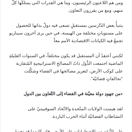
ومن هم اللاعبون الرئيسيون، وما هي القدرات التي يمتلكُها كلٌّ
منهم، ومع من يقررون التعاون.
يتنبأُ بعض الدّارسين بمستقبلٍ تسعى فيه دولٌ بذاتها للحصول
على مستوياتٍ مختلفة من الهيمنة، في حين يرى آخرون سيناريو
تجمعُ فيه الكيانات الاقتصادية الأمم معاً.
لكنني أعتقدُ أن المستقبل قد يكون مختلفاً، في السنوات القليلةِ
الماضية اجتمعت الدُّول ذاتُ المصالحِ الاستراتيجيةِ المُتقاربة
على كوكب الأرض، لتعزيز مصالحها في الفضاء وشكَّلت
“تحالفاتٍ فضائيّة”.
∗من جهودِ دولة معيّنة في الفضاء إلى التّعاون بين الدول
لقد هيمنت الولايات المتّحدة والاتّحاد السوفييتيّ على
النشاطاتِ الفضائيّة أثناء الحرب الباردة.
على الرُّغم من الاضطرابات على الأرض، فإن كليهما قد تجنبا