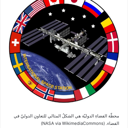
محطّة الفضاءِ الدوليّة هي الشكلُ المثالي للتعاونِ الدوليّ في
الفضاء. (NASA via WikimediaCommons)