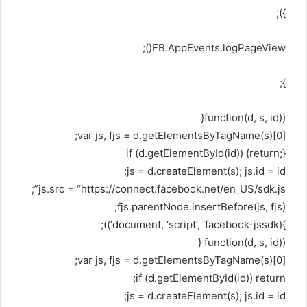
});
FB.AppEvents.logPageView();
};
(function(d, s, id){
var js, fjs = d.getElementsByTagName(s)[0];
if (d.getElementById(id)) {return;}
js = d.createElement(s); js.id = id;
js.src = “https://connect.facebook.net/en_US/sdk.js”;
fjs.parentNode.insertBefore(js, fjs);
}(document, ‘script’, ‘facebook-jssdk’));
(function(d, s, id) {
var js, fjs = d.getElementsByTagName(s)[0];
if (d.getElementById(id)) return;
js = d.createElement(s); js.id = id;