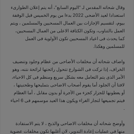
وقال شحاته المقدس لـ “اليوم السابع”، أنه يتم إعلان الطوارىء
استعدادا لعيد الأضحى 2022 بدءا من يوم الخميس قبل الوقفة
بيوم، لتقسيم الإجازات بين العمال المسحيين والمسلمين ، ويتم
العمل بالتناوب، وتكون الكثافة الاعلى من العمال المسحيين،
كما يحدث فى اعياد المسحيين تكون الأولوية فى العمل
للمسلمين وهكذا.
واضاف شحاته أن مخلفات الأضاحى من عظام وجلود وتنضيف
الخراف، إذا تركت فى الشوارع تتحول رائحتها لرائحة نتنه، وهو
الأمر الذى يتم التعامل معه بشكل سريع ومنظم فى كل الاحياء،
لافتا أن الجلود أما يقوم أصحاب الاضاحى بتمليحها وطحنيتها ،
أو يعطونها للجزار كجزء من الأجرة أو بدون مقابل ، أما العظام
فيتم تجميعها لتجار الغراء ويكون هذا العيد موسمهم فى 6 احياء
.
وأوضح شحاته أن مخلفات الاضاحى والذبح ، لا يتم الاستفادة
منها فى عمليات إعادة التدوير، لان أغلبها تكون مخلفات عضوية