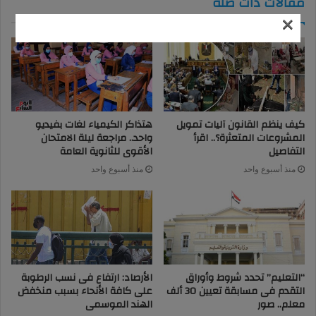
مقالات ذات صلة
×
كيف ينظم القانون آليات تمويل
هتذاكر الكيمياء لغات بفيديو
المشروعات المتعثرة؟.. اقرأ
واحد.. مراجعة ليلة الامتحان
التفاصيل
الأقوى للثانوية العامة
منذ أسبوع واحد
منذ أسبوع واحد
“التعليم” تحدد شروط وأوراق
الأرصاد: ارتفاع فى نسب الرطوبة
التقدم فى مسابقة تعيين 30 ألف
على كافة الأنحاء بسبب منخفض
معلم.. صور
الهند الموسمى