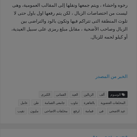
رخوه واحشاء ، ويتم جمعها ونقلها إلى المقالب العمومية، وهى
ليست من اختصاصات الزبال ، لكن يتم رفعها اول باول حتى لا
تلوث المنطقة التى تتراكم فيها وتكون بالود والتراضى بين
الزبال وصاحب الأضحية ، مقابل مبلغ رمزى على سبيل العيدية،
أو كيلو لحمه للزبال.
الخبر من المصدر
الوسوم
ألف
الزبالين
العيد
القمانى
الكبرى
المخلفات العضوية
بالقاهرة
تناوب
جامعى القمامة
طن
عامل
عيد الاضحى
فى
قمامة
لرفع
مخلفات الاضاحى
مليون
نقيب