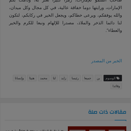
الإمارات، ورايتها دوما خفاقة عالية، في كل مجال وكل ميدان،
والله يوفقكم، ويرعى خطاكم، ويجعل الخير في ركابكم، لتكون
لنا دائما الذخر والملاذ، مصدرا للإلهام ونبعا للكرم والخير
والعطاء”.
الخبر من المصدر
الوسوم
بن
جميعا
رئيسا
زايد
لنا
محمد
هنيئا
وإنسانا
وقائدا
مقالات ذات صلة