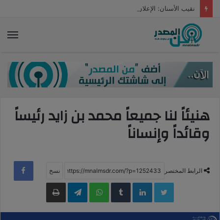
نقيب الأسنان: الإعلان عن موعد إطلاق منصة استخراج تراخيص العيادات بعد الإجازة
الق
هنيئاً لنا جميعاً محمد بن زايد رئيساً
وقائداً وإنساناً
الرابط المختصر
LinkedIn
WhatsApp
Telegram
طباعة