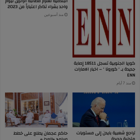
البندقية تعتزم مطالبة الزائرين ليوم
واحد بشراء تذاكر اعتباراً من 2023
منذ أسبوعين
كوريا الجنوبية تسجل 18511 إصابة
جديدة بـ ‘ كورونا ‘ – اخبار الامارات
ENN
منذ 7 أيام
تراجع شعبية بايدن إلى مستويات
حاكم عجمان يطلع على خطط
متدنية جديدة
وبرامج «العدل»