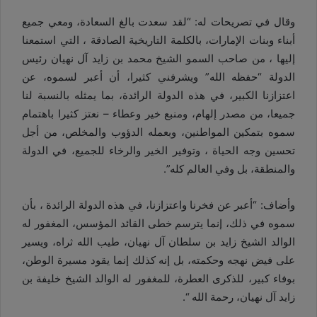
وقال في تصريحات له: “لقد سعدت بالغ السعادة، ومعي جميع
أبناء وبنات الإمارات، بالكلمة التاريخية الصادقة ، التي استمعنا
إليها ، من صاحب السمو الشيخ محمد بن زايد آل نهيان رئيس
الدولة “حفظه الله” ويشرفني كثيرا، أن أعبر لسموه، عن
اعتزازنا الكبير، في هذه الدولة الرائدة، بما يمثله بالنسبة لنا
جميعا، من مصدر إلهام، ومنبع خير وعطاء – نعتز كثيرا باهتمام
سموه بتمكين المواطنين، وبعمله الدؤوب والمخلص، من أجل
تحسين وجه الحياة ، وتوفير الخير والرخاء للجميع، في الدولة
والمنطقة، بل وفي العالم كله”.
وأضاف: “أعبر عن فخرنا واعتزازنا، في هذه الدولة الرائدة ، بأن
سموه في ذلك، إنما يترسم خطى القائد المؤسس، المغفور له
الوالد الشيخ زايد بن سلطان آل نهيان، طيب الله ثراه، ويسير
على فيض نهجه وحكمته، بل إنه كذلك إنما يقود مسيرة الوطن،
بوفاء كبير، للذكرى العطرة، للمغفور له الوالد الشيخ خليفة بن
زايد آل نهيان، رحمة الله “.