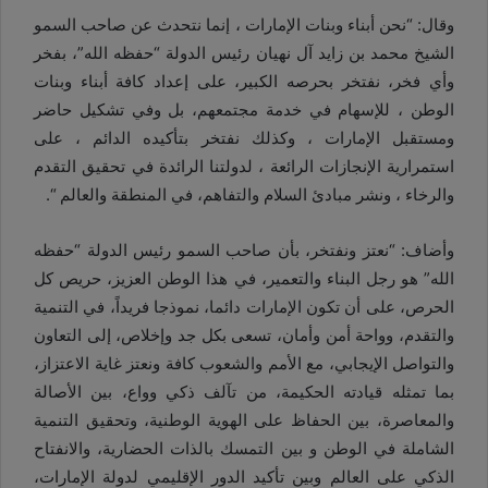
وقال: “نحن أبناء وبنات الإمارات ، إنما نتحدث عن صاحب السمو
الشيخ محمد بن زايد آل نهيان رئيس الدولة “حفظه الله”، بفخر
وأي فخر، نفتخر بحرصه الكبير، على إعداد كافة أبناء وبنات
الوطن ، للإسهام في خدمة مجتمعهم، بل وفي تشكيل حاضر
ومستقبل الإمارات ، وكذلك نفتخر بتأكيده الدائم ، على
استمرارية الإنجازات الرائعة ، لدولتنا الرائدة في تحقيق التقدم
والرخاء ، ونشر مبادئ السلام والتفاهم، في المنطقة والعالم “.
وأضاف: “نعتز ونفتخر، بأن صاحب السمو رئيس الدولة “حفظه
الله” هو رجل البناء والتعمير، في هذا الوطن العزيز، حريص كل
الحرص، على أن تكون الإمارات دائما، نموذجا فريداً، في التنمية
والتقدم، وواحة أمن وأمان، تسعى بكل جد وإخلاص، إلى التعاون
والتواصل الإيجابي، مع الأمم والشعوب كافة ونعتز غاية الاعتزاز،
بما تمثله قيادته الحكيمة، من تآلف ذكي وواع، بين الأصالة
والمعاصرة، بين الحفاظ على الهوية الوطنية، وتحقيق التنمية
الشاملة في الوطن و بين التمسك بالذات الحضارية، والانفتاح
الذكي على العالم وبين تأكيد الدور الإقليمي لدولة الإمارات،