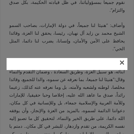
نقوم جميعا بمسؤولياتنا، في ظل قيادته الحكيمة، بكل صدق
والتزام”.
وأضاف: “هنيئا لنا جميعاً، في دولة الإمارات، بصاحب السمو
الشيخ محمد بن زايد آل نهيان، رئيسا، يحقق لنا العزة، وقائدا
يحافظ على الأمن والأمان، وإنسانا، يضرب لنا دائما، المثل
الحي”.
×
وأكد في ختام تصريحاته: “أن الولاء للوطن، والإخلاص لإسعاد
أبنائه، هو سبيل العزة، وطريق السعادة ، وضمان التقدم والنماء
وقال:”هنيئا لنا جميعا، بما نعرفه عن سموه، والدا للجميع، وقائدا
مخلصا، لوطنه ولشعبه ولأمته، بل وما نعرفه عنه كذلك، زعيما
رائداً، صدق ما عاهد الله عليه، إخلاصا وحبا حقيقيا، للإمارات
وللأمة العربية والإسلامية جمعاء، بل وللإنسانية في كل مكان،
دعواتنا الدائمة لسموه، بالمزيد من العزة والإنجاز، وأن يوفقه
الله دائما، على طريق الخير والنماء، لتحقيق كل ما تصبو إليه
نفسه الكريمة، من تقدم وازدهار، للبشر في كل مكان.. دمتم يا
صاحب السمو للإمارات، رمزا كبيرا نعتز به، ودامت بكم