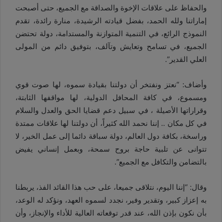
والحفاظ على علاقات الإخوة والصداقة مع الجميع، حتى أصبحت
إماراتنا ولله الحمد، بفضل قيادته الرشيدة، منارة رائدة، تقدم
النموذج الرائع، في التنمية المتوازنة والمستدامة، دولة تحتضن
الجميع، في تسامح وتعايش وتآلف، بتوفيق دائم من المولى
العلي القدير”.
وأضاف: “نعتز ونفتخر أن دولتنا بقيادة سموه، لها صوت قوي
ومسموع، في كافة المحافل الدولية، لها مواقفها الثابتة،
وقراراتها الأصيلة ، في سبيل دعم قضايا الحق والعدل والسلام
في كل مكان .. إننا نحمد الله كثيراً، أن دولتنا لها علاقات ممتدة
وراسخة، بكافة دول العالم، دولة سباقة دائما إلى عمل الخير، لا
تتوانى عن تلبية حاجة بروح سمحة، وبعمل إنساني يفيض
بالتضامن والتكافل مع الجميع”.
وقال: “إننا اليوم، نتلاقى جميعا، على حب هذا القائد الفذ، يربطنا
به إعزاز كبير، وتقدير وفير، نجدد لسموه العهد، ونؤكد له الوعد،
بأن نكون بإذن الله، عند قدر توقعاته العالية للأداء والإنجاز، وأن