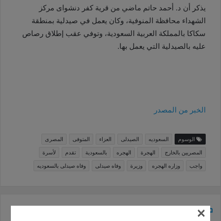
يذكر أن د. أحمد حاتم ماضي من قرية كفر دنشواى مركز
الشهداء محافظة المنوفية، وكان يعمل في صيدلية بمنطقة
سكاكا بالمملكة العربية السعودية، وتوفي عقب إطلاق رصاص
عليه بالصيدلية التي يعمل بها
.
الخبر من المصدر
الوسوم
السعوديه
الصيدلى
العزاء
المتوفى
المصرى
المصريين بالخارج
الهجرة
الهجره
بالسعودية
تقدم
لأسرة
واجب
وزاره الهجره
وزيرة
وفاه صيدلى
وفاه صيدلى بالسعوديه
مقالات ذات صلة
×