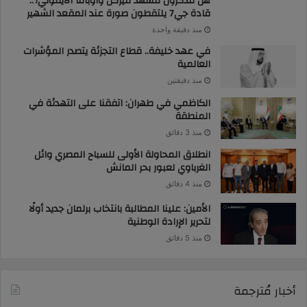
هل تتذكرون مشهد ميركل وأوباما الأيقوني؟..
قادة جي7 يلتقطون صورة عند المقعد الشهير
منذ دقيقة واحدة
في عهد خليفة.. قطاع التجزئة يتصدر المؤشرات
العالمية
منذ دقيقتين
الكاظمي في طهران: اتفقنا على التهدئة في
المنطقة
منذ 3 دقائق
انطلاق المحاولة الأولى للسباح المصري وائل
الغرباوي لعبور بحر المانش
منذ 4 دقائق
الأمين: علينا المطالبة بانتخاب برلمان جديد أولًا
لتحرير الإرادة الوطنية
منذ 5 دقائق
أخبار مُترجمة