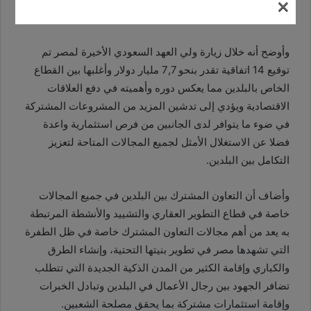
×
القائم بينهما.
وأوضح أنه خلال زيارة ولي العهد السعودي الأخيرة لمصر تم
توقيع 14 اتفاقية تقدر بنحو 7,7 مليار دولار وأغلبها بين القطاع
الخاص بالبلدين مما يعكس دوره وأهميته في دفع العلاقات
الاقتصادية ويؤدي إلى تدشين المزيد من المشروعات المشتركة
في ضوء ما يتوافر لدى الجانبين من فرص استثمارية واعدة
فضلا عن الاستغلال الأمثل لجميع المجالات المتاحة لتعزيز
التكامل بين البلدين.
وأضاف أن التعاون المشترك بين البلدين في جميع المجالات
خاصة في قطاع التطوير العقاري والتشييد والأنشطة المرتبطة
به يعد من أهم مجالات التعاون المشترك خاصة في ظل الطفرة
التي تشهدها مصر في تطوير بنيتها التحتية، وإنشاء الطرق
والكباري وإقامة الكثير من المدن الذكية الجديدة التي تتطلب
تضافر الجهود بين رجال الأعمال في البلدين وتبادل الخبرات
وإقامة استثمارات مشتركة بما يحقق مصلحة الشعبين.