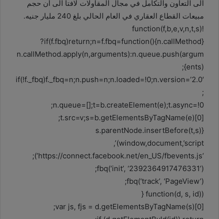
الى التعاون والتكامل في مجال المقاولات لافتا الى أن حجم
مبيعات القطاع العقاري في العام الحالي بلغ 240 مليار جنيه.
!function(f,b,e,v,n,t,s)
{if(f.fbq)return;n=f.fbq=function(){n.callMethod?
n.callMethod.apply(n,arguments):n.queue.push(argum
ents)};
if(!f._fbq)f._fbq=n;n.push=n;n.loaded=!0;n.version=’2.0′
;
n.queue=[];t=b.createElement(e);t.async=!0;
t.src=v;s=b.getElementsByTagName(e)[0];
s.parentNode.insertBefore(t,s)}
(window,document,’script’,
‘https://connect.facebook.net/en_US/fbevents.js’);
fbq(‘init’, ‘2392364917476331’);
fbq(‘track’, ‘PageView’);
(function(d, s, id) {
var js, fjs = d.getElementsByTagName(s)[0];