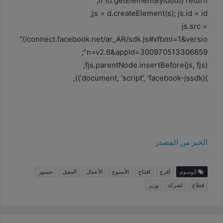
if (d.getElementById(id)) return;
js = d.createElement(s); js.id = id;
js.src =
“//connect.facebook.net/ar_AR/sdk.js#xfbml=1&versio
n=v2.6&appId=300970513306659”;
fjs.parentNode.insertBefore(js, fjs);
}(document, ‘script’, ‘facebook-jssdk’));
الخبر من المصدر
الوسوم
أفرع
افتتاح
الأسبوع
الأعمال
المقبل
جسور
قطاع
لشركة
وزير