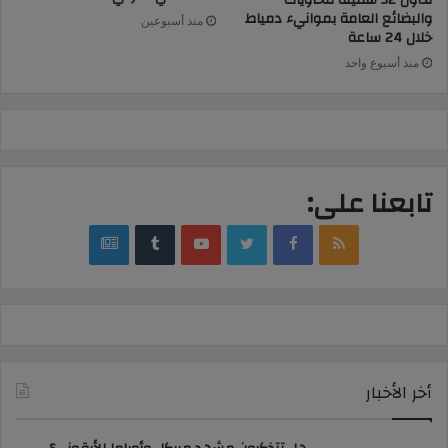
تداول 32 سفينة للحاويات
والبضائع العامة بموانيء دمياط
منذ أسبوعين
خلال 24 ساعة
منذ أسبوع واحد
تابعنا على:
google
YouTube
Twitter
Facebook
RSS
news
أخر الأخبار