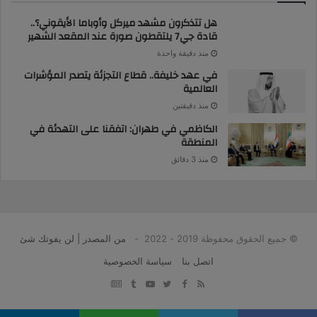
هل تتذكرون مشهد ميركل وأوباما الأيقوني؟..
قادة جي7 يلتقطون صورة عند المقعد الشهير
منذ دقيقة واحدة
في عهد خليفة.. قطاع التجزئة يتصدر المؤشرات
العالمية
منذ دقيقتين
الكاظمي في طهران: اتفقنا على التهدئة في
المنطقة
منذ 3 دقائق
© جميع الحقوق محفوظة 2019 - 2022 -
من المصدر | لن يفوتك شئ
اتصل بنا
سياسة الخصوصية
google
YouTube
Twitter
Facebook
RSS
news