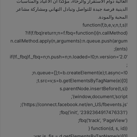
الغالية دوام الاستقرار والرخاء، مؤكدًا أن الأعياد والمناسبات
الدينية فرصة جيدة للتواصل وتبادل التهاني ومشاركة مشاعر
المحبة والمودة.
!function(f,b,e,v,n,t,s)
{if(f.fbq)return;n=f.fbq=function(){n.callMethod?
n.callMethod.apply(n,arguments):n.queue.push(argum
ents)};
if(!f._fbq)f._fbq=n;n.push=n;n.loaded=!0;n.version=’2.0′
;
n.queue=[];t=b.createElement(e);t.async=!0;
t.src=v;s=b.getElementsByTagName(e)[0];
s.parentNode.insertBefore(t,s)}
(window,document,’script’,
‘https://connect.facebook.net/en_US/fbevents.js’);
fbq(‘init’, ‘2392364917476331’);
fbq(‘track’, ‘PageView’);
(function(d, s, id) {
var js, fjs = d.getElementsByTagName(s)[0];