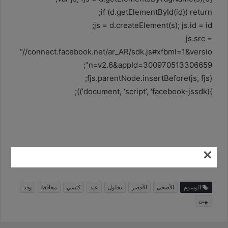
if (d.getElementById(id)) return;
js = d.createElement(s); js.id = id;
js.src =
“//connect.facebook.net/ar_AR/sdk.js#xfbml=1&versio
n=v2.6&appId=300970513306659”;
fjs.parentNode.insertBefore(js, fjs);
}(document, ‘script’, ‘facebook-jssdk’));
×
الخبر من المصدر
الوسوم
الأضحى
الأقصر
بحلول
عيد
كنسي
محافظ
وفد
يهنئ