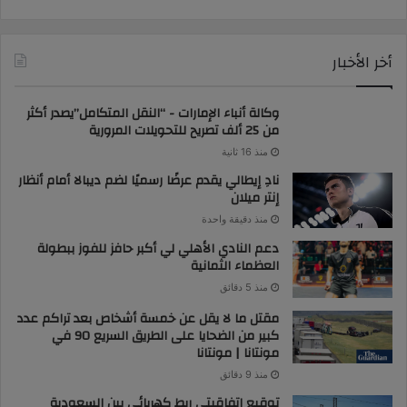
أخر الأخبار
وكالة أنباء الإمارات - “النقل المتكامل”يصدر أكثر
من 25 ألف تصريح للتحويلات المرورية
منذ 16 ثانية
نادِ إيطالي يقدم عرضًا رسميًا لضم ديبالا أمام أنظار
إنتر ميلان
منذ دقيقة واحدة
دعم النادي الأهلي لي أكبر حافز للفوز ببطولة
العظماء الثمانية
منذ 5 دقائق
مقتل ما لا يقل عن خمسة أشخاص بعد تراكم عدد
كبير من الضحايا على الطريق السريع 90 في
مونتانا | مونتانا
منذ 9 دقائق
توقيع اتفاقيتي ربط كهربائي بين السعودية