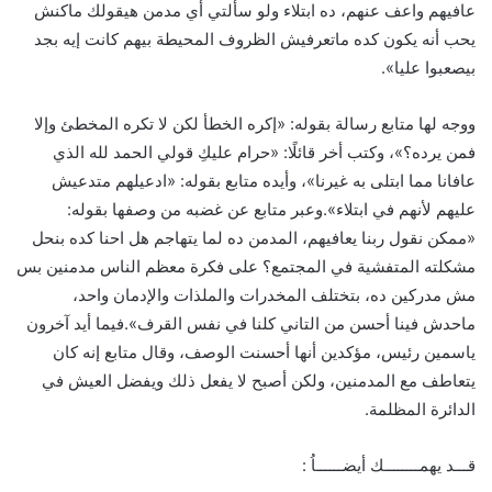
عافيهم واعف عنهم، ده ابتلاء ولو سألتي أي مدمن هيقولك ماكنش
يحب أنه يكون كده ماتعرفيش الظروف المحيطة بيهم كانت إيه بجد
بيصعبوا عليا».
ووجه لها متابع رسالة بقوله: «إكره الخطأ لكن لا تكره المخطئ وإلا
فمن يرده؟»، وكتب أخر قائلًا: «حرام عليكِ قولي الحمد لله الذي
عافانا مما ابتلى به غيرنا»، وأيده متابع بقوله: «ادعيلهم متدعيش
عليهم لأنهم في ابتلاء».وعبر متابع عن غضبه من وصفها بقوله:
«ممكن نقول ربنا يعافيهم، المدمن ده لما يتهاجم هل احنا كده بنحل
مشكلته المتفشية في المجتمع؟ على فكرة معظم الناس مدمنين بس
مش مدركين ده، بتختلف المخدرات والملذات والإدمان واحد،
ماحدش فينا أحسن من التاني كلنا في نفس القرف».فيما أيد آخرون
ياسمين رئيس، مؤكدين أنها أحسنت الوصف، وقال متابع إنه كان
يتعاطف مع المدمنين، ولكن أصبح لا يفعل ذلك ويفضل العيش في
الدائرة المظلمة.
قـــد يهمــــــــك أيضــــــاُ :