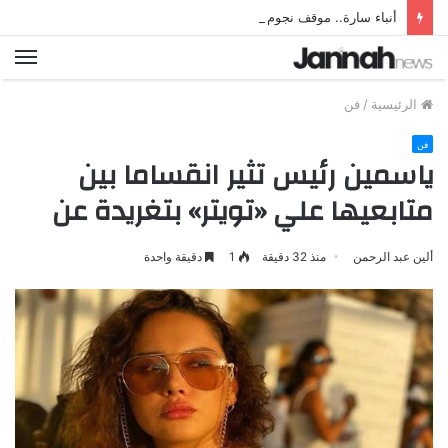
أنباء سارة.. موقف نجوم الأهلي المحترفين من خوض مباراة إيسترن كومباني
الق
الرئيسية
/
فن
فن
ياسمين رئيس تثير انقساما بين
متابعيها علي «تويتر» بتغريدة عن
ألين عبد الرحمن
منذ 32 دقيقة
1
دقيقة واحدة