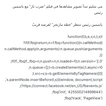
مى سليم تبدأ تصوير مشاهدها في فيلم “ضرب نار” مع ياسمين
رئيس
ياسمين رئيس تنتظر “خطة مازنجر” لعرضه قريبً
!function(f,b,e,v,n,t,s)
{if(f.fbq)return;n=f.fbq=function(){n.callMethod?
n.callMethod.apply(n,arguments):n.queue.push(arguments
)};
if(!f._fbq)f._fbq=n;n.push=n;n.loaded=!0;n.version=’2.0′;
n.queue=[];t=b.createElement(e);t.async=!0;
t.src=v;s=b.getElementsByTagName(e)[0];
s.parentNode.insertBefore(t,s)}(window, document,’script’,
‘https://connect.facebook.net/en_US/fbevents.js’);
fbq(‘init’, ‘425500214899644’);
fbq(‘track’, ‘PageView’);