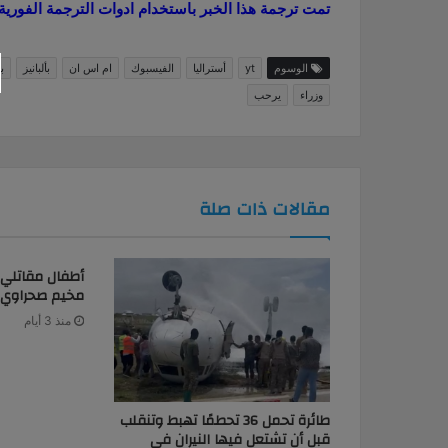
تمت ترجمة هذا الخبر باستخدام ادوات الترجمة الفورية من le
الوسوم
yt
أستراليا
الفيسبوك
ام اس ان
بألبانيز
ب
وزراء
يرحب
مقالات ذات صلة
أطفال مقاتلي
مخيم صحراوي.
منذ 3 أيام
طائرة تحمل 36 تحطمًا تهبط وتنقلب
قبل أن تشتعل فيها النيران في