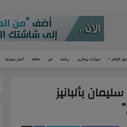
لشهير جون ليجند وأسرته يزورون الأهرامات.. صور
ول العالم
حوارات وتقارير
رياضة
فن
ثقافة
اخبار متنوعة
سليمان بألبانيز
”
LinkedIn