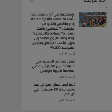
أخبار مُترجمة
الإسكندرية فى أول جمعة بعد
انتهاء امتحانات الثانوية العامة..
زحام وتكدس بالشواطئ
الشرقية.. 7 شواطئ كاملة
العدد.. و”السياحة والمصايف”
توجه رحلات اليوم الواحد إلى
بحرى.. ونسب الإشغال بعروس
المتوسط 100%
منذ 48 ثانية
مقتل عدد من المدنيين في
اشتباكات بين الميليشيات في
العاصمة الليبية طرابلس
منذ 5 دقائق
تايمز أوف عمان: سواحل ليبيا
تنحسر بنحو 28 سنتيمترًا في
كل عام
منذ 6 دقائق