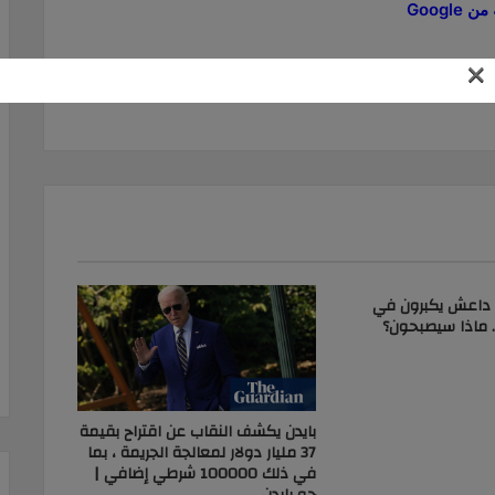
Goog
×
احتضان
جزر
رئيس
سليمان
سياسة
غير
فلينك
متوقع
 داعش يكبرون في
 ماذا سيصبحون؟
بايدن يكشف النقاب عن اقتراح بقيمة
37 مليار دولار لمعالجة الجريمة ، بما
في ذلك 100000 شرطي إضافي |
جو بايدن