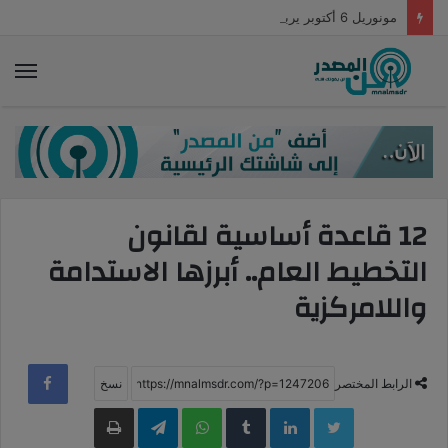
مونوريل 6 أكتوبر يربط 13 منطقة.. اعرف التفاصيل
الق
12 قاعدة أساسية لقانون
التخطيط العام.. أبرزها الاستدامة
واللامركزية
الرابط المختصر
LinkedIn
WhatsApp
Telegram
طباعة