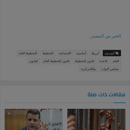
الخبر من المصدر
الوسوم
أبرزها
أساسية
الاستدامة
التخطيط
التخطيط العام
العام
قاعدة
قانون التخطيط
قانون التخطيط العام
لقانون
مجلس النواب
واللامركزية
مقالات ذات صلة