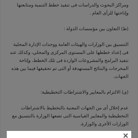
ومراكز البحوث والدراسات فى تنفيذ خطط التنمية ومتابعتها
وإتاحتها للرأى العام .
(ط) التعاون بين مؤسسات الدولة :
التنسيق بين الوزارات والهيئات العامة ووحدات الإدارة المحلية
فى إعداد خططها على المستوى المركزى والمحلي، وكذلك عند
تنفيذ البرامج والمشروعات الواردة فى تلك الخطط، وإتاحة
المخرجات والنتائج المستهدفة أو التى تم تحقيقها فيما بين هذه
الجهات.
(ى) الالتزام بالمعايير والاشتراطات التخطيطية:
عدم إخلال أى من الجهات المعنية بالتخطيط بالاشتراطات
التخطيطية والمعايير القياسية التى تضعها الوزارة بالتنسيق مع
الوزارات الأخرى والوزارة.
×