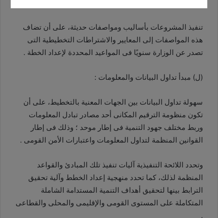
(ك) تشجيع الابتكار :
تنفيذ المشروعات بأساليب ومواصفات حديثة، على أن تضاف
هذه المواصفات إلى المعايير والاشتراطات التخطيطية التى
تصدر عن الوزارة سنويًا فى المواعيد المحددة لإعداد الخطة .
(ل) مبدأ تداول البيانات والمعلومات :
سهولة تداول البيانات بين الجهات المعنية بالتخطيط، على أن
تكون منظومة الترقيم المكانى أحد مصادر تبادل المعلومات
وربط مختلف جهود التنمية فى إطار موحد ؛ وذلك فى إطار
القوانين المنظمة لتداول المعلومات واعتبارات الأمن القومى .
وتحدد اللائحة التنفيذية آليات تنفيذ تلك المبادئ والقواعد
المنظمة لذلك، كما تحدد منهجية إعداد الخطط وآلية تحقيق
الترابط بينها لتحقيق أهداف التنمية المستدامة الشاملة
المتكاملة على المستوى القومى والإقليمى والمحلى والقطاعى
.