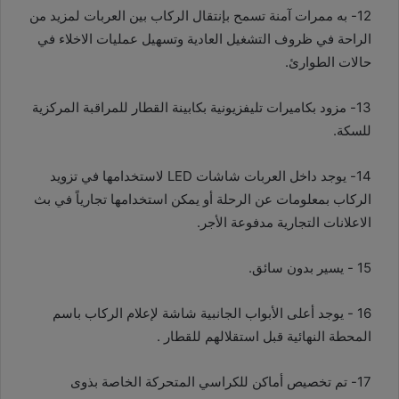
12- به ممرات آمنة ‏تسمح بإنتقال ‏الركاب ‏‏بين العربات لمزيد من
الراحة في ظروف التشغيل العادية وتسهيل عمليات الاخلاء في
‏حالات ‏الطوارئ.
13- مزود ‏‏بكاميرات تليفزيونية بكابينة القطار للمراقبة المركزية
للسكة.
14- يوجد داخل العربات ‏شاشات ‏LED‏ لاستخدامها في تزويد
‏‏الركاب بمعلومات عن الرحلة أو يمكن ‏استخدامها تجارياً في بث
الاعلانات ‏التجارية مدفوعة الأجر.
15 - يسير بدون سائق.
16 - يوجد أعلى الأبواب ‏‏الجانبية شاشة ‏لإعلام الركاب باسم
المحطة النهائية قبل استقلالهم للقطار ‏.
17- تم تخصيص أماكن للكراسي ‏المتحركة ‏‏الخاصة بذوى