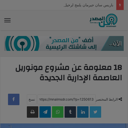
باريس سان جيرمان يلمح لرحيل نجمه إلى ميلان
الق
18 معلومة عن مشروع مونوريل
العاصمة الإدارية الجديدة
الرابط المختصر
LinkedIn
WhatsApp
Telegram
طباعة