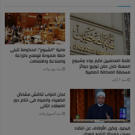
مالية “الشيوخ”: الحكومة تتبنى
خطة طموحة للإصلاح بالزراعة
نقابة الصحفيين تكرم رواد وشيوخ
والصناعة والاتصالات
المهنة خلال حفل توزيع جوائز
منذ يوم واحد
مسابقة الصحافة المصرية
منذ 7 أيام
لجان النواب تناقش مشاكل
الكهرباء والمياه فى ختام دور
الانعقاد الثانى
منذ أسبوع واحد
فيديو.. وكيل الأوقاف عن انتقاد
بسنت حميدة: الناجح معرض