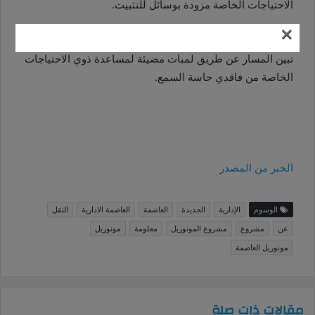
الاحتياجات الخاصة مزودة بوسائل للتثبيت.
×
18- ‏تم تزويد ‏العربات بخرائط أعلى أبواب الركاب من ‏‏الداخل
تبين المسار عن طريق لمبات مضيئة لمساعدة ‏ذوي الاحتياجات
الخاصة من فاقدي حاسة ‏السمع‎.
الخبر من المصدر
الوسوم
الإدارية
الجديدة
العاصمة
العاصمة الادارية
النقل
عن
مشروع
مشروع المونوريل
معلومة
مونوريل
مونوريل العاصمة
مقالات ذات صلة