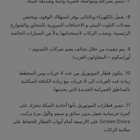
7- يتميز بسرعته ومواصلة عصرية وآمنة وصديقة للبيئة.
8- يعمل بالكهرباء وبالتالى يوفر استهلاك الوقود، ويخفض
معدلات التلوث البيئي و الاختناقات المرورية بالمحاور والشوارع
الرئيسية، وتجذب الركاب لاستخدامها بدلاً من السيارات الخاصة.
9. يتم تنفيذه من خلال تحالف يضم شركات (الستوم –
أوراسكوم – المقاولون العرب).
10. يتكون قطار المونوريل ‏من عدد 4 عربات ومن ‏المخطط
زيادة عدد ‏العربات الى 8 عربات مع زيادة الكثافة السكانية
‏بالمناطق العمرانية الجديدة التي يخدمها.‏
11. تتميز قطارات المونوريل بأنها أحادية السكة تتحرك على
كمرة خرسانية تعمل بدون سائق و سيتم ولأول مرة ‏تركيب
‏Screen ‎‎Doors‏ على الارصفة ‏أمام أبواب القطار للحفاظ على
سلامة الركاب.