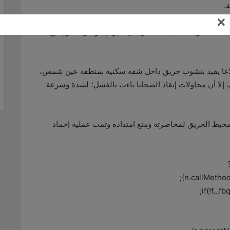
.
×
لشقة وامتلاءها بالأدخنة وتآكل الأبواب، والنوافذ، وجميع
بلاغا يفيد بنشوب حريق داخل شقة سكنية بمنطقة عين شمس،
اء لمكان الحريق، إلا أن محاولات إنقاذ الضحايا باءت بالفشل؛ لشدة وسرعة
حيط الحريق لمحاصرته ومنع امتداده وتمت عملية إخماد
n.callMethod
if(!f._f