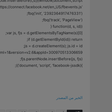
de.insertBefore(t,s)}(window,document,’script’,
‘https://connect.facebook.net/en_US/fbevents.js’);
fbq(‘init’, ‘2392364917476331’);
fbq(‘track’, ‘PageView’);
(function(d, s, id) {
var js, fjs = d.getElementsByTagName(s)[0];
if (d.getElementById(id)) return;
js = d.createElement(s); js.id = id;
xfbml=1&version=v2.6&appId=300970513306659”;
fjs.parentNode.insertBefore(js, fjs);
}(document, ‘script’, ‘facebook-jssdk’));
الخبر من المصدر