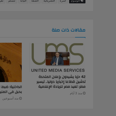
الوسوم
أسرة
التشريحية
الصفة
النيابة
تتسلم
تقر
مقالات ذات صلة
42 حزبا يشيدون بإعلان المتحدة
تدشين قطاعا إخباريا دوليا.. تيسير
مطر: تعيد مصر للريادة الإعلامية
الداخلية: ضبط
بحبل فى المنيا
منذ 3 أيام
منذ أسبوعين