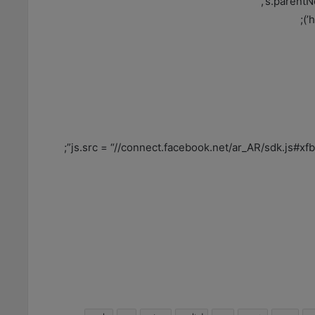
s.parentNo
js.src = “//connect.facebook.net/ar_AR/sdk.js#