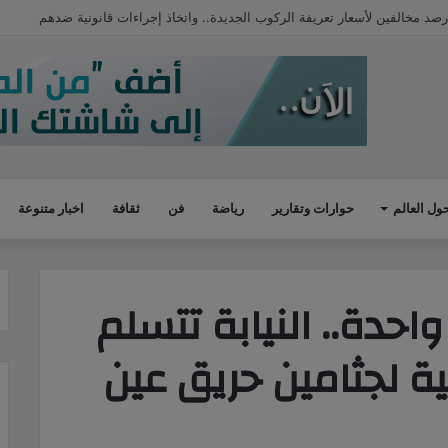
 للضفة.. دعوة أمريكية جديدة بخصوص شيرين أبو عاقلة
ول العالم
حوارات وتقارير
رياضة
فن
ثقافة
اخبار متنوعة
احدة.. النيابة تتسلم
ية لجثامين حريق عين