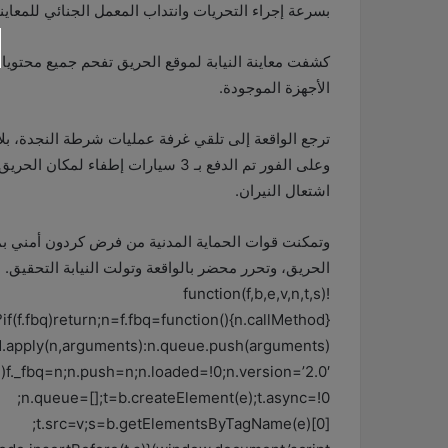
بسرعة إجراء التحريات وانتداب المعمل الجنائي للمعاينة
كشفت معاينة النيابة لموقع الحريق تفحم جميع محتويات ا
الأجهزة الموجودة.
ترجع الواقعة إلى تلقي غرفة عمليات شرطة النجدة، 
وعلى الفور تم الدفع بـ 3 سيارات إطف
اشتعال النيران.
وتمكنت قوات الحماية المدنية من فرض كردون أمني بم
الحريق، وتحرر محضر بالواقعة وتولت النيابة التحقيق.
!function(f,b,e,v,n,t,s)
{if(f.fbq)return;n=f.fbq=function(){n.callMethod?
.apply(n,arguments):n.queue.push(arguments)};
bq)f._fbq=n;n.push=n;n.loaded=!0;n.version=’2.0′;
n.queue=[];t=b.createElement(e);t.async=!0;
t.src=v;s=b.getElementsByTagName(e)[0];