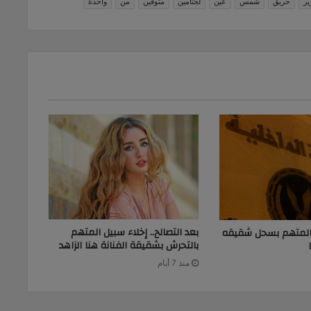
ير
حريق
شمس
عين
لجثامين
متوفين
من
واحدة
بعد التصالح.. إخلاء سبيل المتهم
 المتهم بسحل شقيقه
بالتحرش بشقيقة الفنانة هنا الزاهد
منذ 7 أيام