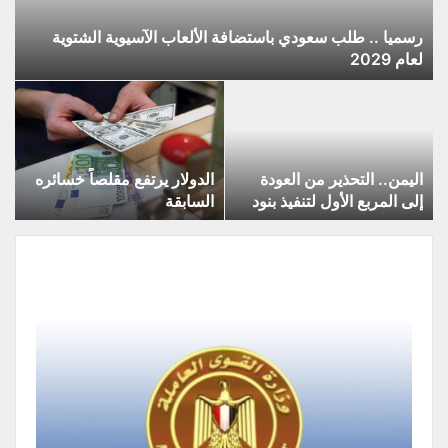
رسميا .. طلب سعودي باستضافة الألعاب الآسيوية الشتوية
لعام 2029
اليمن.. التحذير من العودة
الدولار يرتفع مقلصاً خسائره
إلى المربع الأول لتنفيذ بنود
السابقة
الهدنة