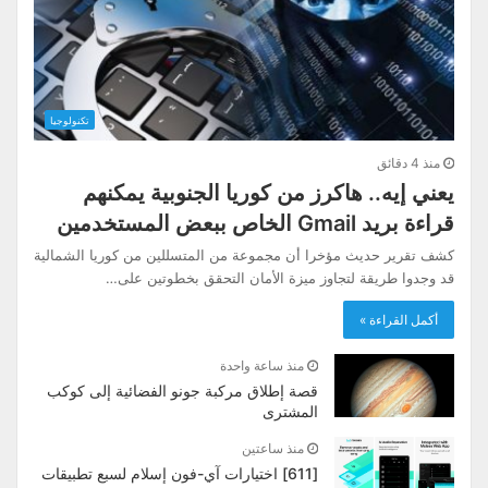
تكنولوجيا
منذ 4 دقائق
يعني إيه.. هاكرز من كوريا الجنوبية يمكنهم
قراءة بريد Gmail الخاص ببعض المستخدمين
كشف تقرير حديث مؤخرا أن مجموعة من المتسللين من كوريا الشمالية
قد وجدوا طريقة لتجاوز ميزة الأمان التحقق بخطوتين على…
أكمل القراءة »
منذ ساعة واحدة
قصة إطلاق مركبة جونو الفضائية إلى كوكب
المشترى
منذ ساعتين
[611] اختيارات آي-فون إسلام لسبع تطبيقات