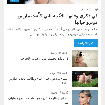
منوعات
منذ 5 دقائق
في ذكرى وفاتها..الأغنية التي كلّفت مارلين
مونرو حياتها
صادف يوم أمس، الرابع من آب/ أغسطس، الذكرى الستين لوفاة الفنانة
العالمية مارلين مونرو، والتي لا تزال وفاتها يكتنفها كثير…
أكمل القراءة »
منذ 20 دقيقة
3 عادات تحميك من الإصابة بالخرف
منذ 33 دقيقة
علماء ينجحون في إحياء وظائف لخلايا خنازير
نافقة
منذ 47 دقيقة
نصائح جمالية عبقرية من عارضة الأزياء هايلي
بيبر