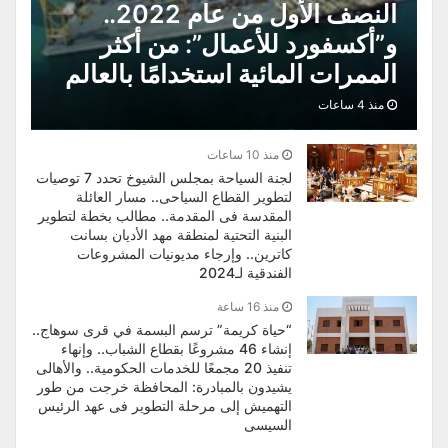
النصف الأول من عام 2022..
و”أكسفورد للأعمال”: من أكثر
الممرات المائية استخدامًا بالعالم
منذ 4 ساعات
منذ 10 ساعات
لجنة السياحة بمجلس الشيوخ تحدد 7 توصيات
لتطوير القطاع السياحى.. مسار العائلة
المقدسة فى المقدمة.. مطالب بخطة لتطوير
البنية التحتية لمنطقة مهد الأديان بسانت
كاترين.. وإرجاء مديونيات المشروعات
الفندقية لـ2024
منذ 16 ساعة
“حياة كريمة” ترسم البسمة في قرى سوهاج..
إنشاء 46 مشروعًا بقطاع الشباب.. وإنهاء
تنفيذ 20 مجمعًا للخدمات الحكومية.. والأهالى
يشيدون بالمبادرة: المحافظة خرجت من طور
التهميش إلى مرحلة التطوير فى عهد الرئيس
السيسى