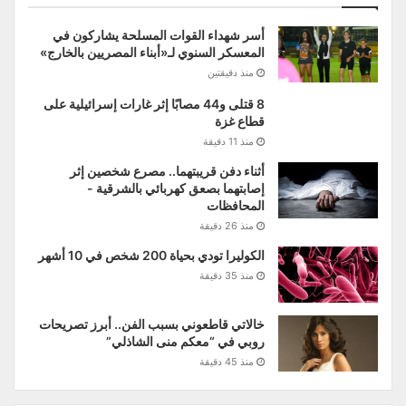
أسر شهداء القوات المسلحة يشاركون في
المعسكر السنوي لـ«أبناء المصريين بالخارج»
منذ دقيقتين
8 قتلى و44 مصابًا إثر غارات إسرائيلية على
قطاع غزة
منذ 11 دقيقة
أثناء دفن قريبتهما.. مصرع شخصين إثر
إصابتهما بصعق كهربائي بالشرقية -
المحافظات
منذ 26 دقيقة
الكوليرا تودي بحياة 200 شخص في 10 أشهر
منذ 35 دقيقة
خالاتي قاطعوني بسبب الفن.. أبرز تصريحات
روبي في “معكم منى الشاذلي”
منذ 45 دقيقة