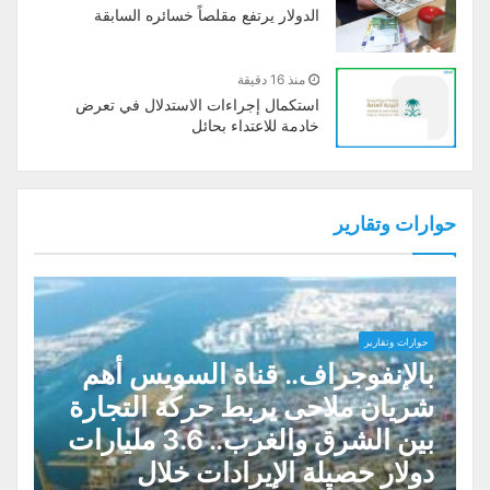
الدولار يرتفع مقلصاً خسائره السابقة
منذ 16 دقيقة
استكمال إجراءات الاستدلال في تعرض
خادمة للاعتداء بحائل
حوارات وتقارير
حوارات وتقارير
بالإنفوجراف.. قناة السويس أهم
شريان ملاحى يربط حركة التجارة
بين الشرق والغرب.. 3.6 مليارات
دولار حصيلة الإيرادات خلال