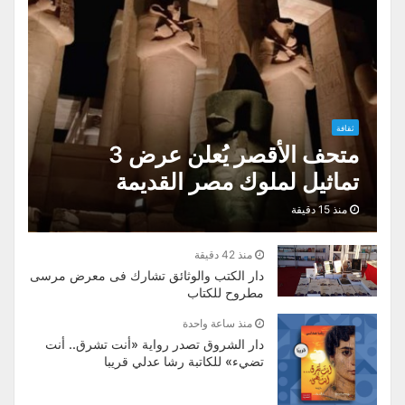
ثقافة
متحف الأقصر يُعلن عرض 3
تماثيل لملوك مصر القديمة
منذ 15 دقيقة
منذ 42 دقيقة
دار الكتب والوثائق تشارك فى معرض مرسى
مطروح للكتاب
منذ ساعة واحدة
دار الشروق تصدر رواية «أنت تشرق.. أنت
تضيء» للكاتبة رشا عدلي قريبا