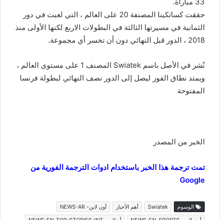
33 مباراة.
حققت كساتكينا المصنفة 20 على العالم ، التي لعبت في دور
الثمانية في مسيرتها الثالثة في البطولات الاربع لكنها الأولى منذ
2018 ، الدور قبل النهائي دون أن تخسر أي مجموعة.
نُشر في الأصل باسم Swiatek المصنف 1 على مستوى العالم ،
ويمتد نطاق الفوز ليصل إلى الدور نصف النهائي لبطولة فرنسا
المفتوحة
الخبر من المصدر
تمت ترجمة هذا الخبر باستخدام ادوات الترجمة الفورية من
Google
الوسوم
Swiatek
أهم الأخبار
أون لاين- NEWS-AR
أون لاين- NEWS-EN_SPORTS
أونلاين- NEWS-EN_TOP-STORIES-INT