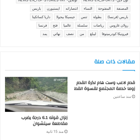
المصنفة
المفتوحة
النساء
انتصاراته
ايستبورن
باريس
باريس (فرنسا)
بطولة
تنس
جيسيكا بيجولا
داريا كساتكينا
رولان غاروس
رياضات
سلسلة
عالميا
فتح
فرنسا
فيرونيكا كودرميتوفا
ليبلغ
من
نصف
نهائي
يمد
مقالات ذات صلة
قدم لاعب وست هام لكرة القدم
زوما خدمة المجتمع لقسوة القط
منذ ساعتين
زلزال قوته 6.1 درجة يضرب
مقاطعة سيتشوان
منذ 15 ثانية