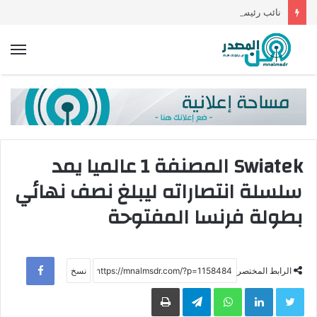
نائب رئيس البريد لـ”اتصالات النواب”: تركيب 4 آلاف ماكينة ATM بنهاية 2023
الق
Swiatek المصنفة 1 عالميا يمد
سلسلة انتصاراته ليبلغ نصف نهائي
بطولة فرنسا المفتوحة
ebook
الرابط المختصر
Twitter
LinkedIn
WhatsApp
Telegram
طباعة