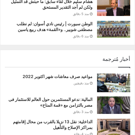
هشام سليم خلال لقاء سابق: ما حبتش قد التمثيل
ولكن لم أجد التقدير المستحق
منذ 5 دقائق
الوطن سبورت | رئيس نادي أسوان: لم نطلب
مصطفى شوبير.. و«القمة» هدف ربيع ياسين
منذ 6 دقائق
أخبار مُترجمة
مواعيد صرف معاشات شهر اكتوبر 2022
منذ دقيقتين
المالية: ندعو المستثمرين حول العالم للاستثمار فى
مصر بالتزامن مع «قمة المناخ»
منذ 3 دقائق
الداخلية: نقل 13 نزيلا بالقرب من محال إقامتهم
بمراكز الإصلاح والتأهيل
منذ 4 دقائق