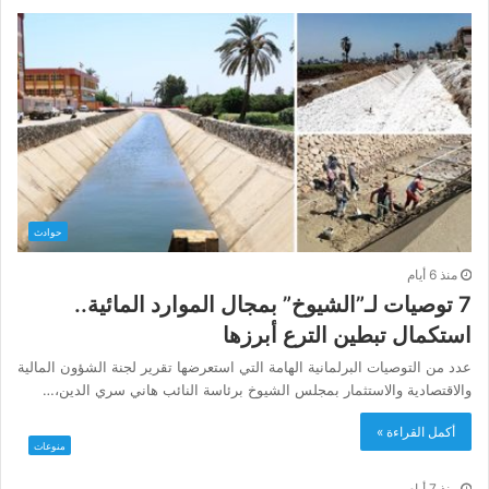
حوادث
منذ 6 أيام
7 توصيات لـ”الشيوخ” بمجال الموارد المائية..
استكمال تبطين الترع أبرزها
عدد من التوصيات البرلمانية الهامة التي استعرضها تقرير لجنة الشؤون المالية
والاقتصادية والاستثمار بمجلس الشيوخ برئاسة النائب هاني سري الدين،…
أكمل القراءة »
منوعات
منذ 7 أيام