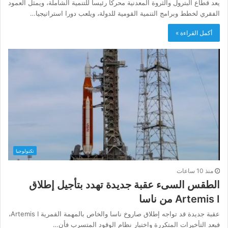
يعد قطاع البترول والثروة المعدنية محركا رئيسا للتنمية الشاملة، ويمثل العمود
الفقري لخطط وبرامج التنمية القومية للدولة، ويلعب دورا استراتيجيا…
أكمل القراءة »
تكنولوجيا
منذ 10 ساعات
الطقس السىء عقبة جديدة تهدد بتأجيل إطلاق
Artemis I من ناسا
عقبة جديدة قد تواجه إطلاق صاروخ ناسا والخاص بالمهمة القمرية Artemis I،
فبعد التأخيرات المتكررة واختبار نظام الوقود المتسرب فأن…