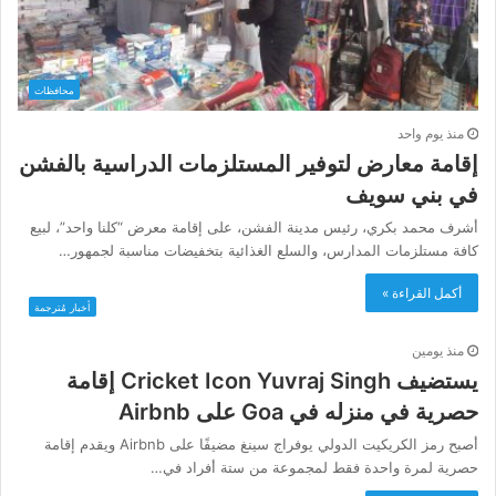
محافظات
منذ يوم واحد
إقامة معارض لتوفير المستلزمات الدراسية بالفشن
في بني سويف
أشرف محمد بكري، رئيس مدينة الفشن، على إقامة معرض “كلنا واحد”، لبيع
كافة مستلزمات المدارس، والسلع الغذائية بتخفيضات مناسبة لجمهور…
أكمل القراءة »
أخبار مُترجمة
منذ يومين
يستضيف Cricket Icon Yuvraj Singh إقامة
حصرية في منزله في Goa على Airbnb
أصبح رمز الكريكيت الدولي يوفراج سينغ مضيفًا على Airbnb ويقدم إقامة
حصرية لمرة واحدة فقط لمجموعة من ستة أفراد في…