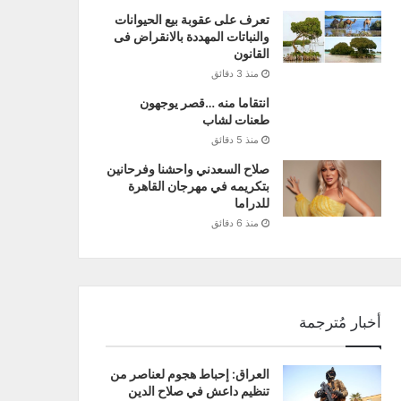
تعرف على عقوبة بيع الحيوانات
والنباتات المهددة بالانقراض فى
القانون
منذ 3 دقائق
انتقاما منه …قصر يوجهون
طعنات لشاب
منذ 5 دقائق
صلاح السعدني واحشنا وفرحانين
بتكريمه في مهرجان القاهرة
للدراما
منذ 6 دقائق
أخبار مُترجمة
العراق: إحباط هجوم لعناصر من
تنظيم داعش في صلاح الدين