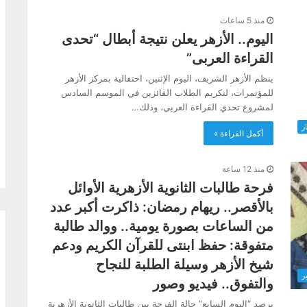
منذ 5 ساعات
اليوم.. الأزهر يعلن نتيجة أبطال “تحدى
القراءة العربى”
ينظم الأزهر الشريف، اليوم الإثنين، احتفالية بمركز الأزهر
للمؤتمرات، لتكريم الطلاب الفائزين في الموسم السادس
لمشروع تحدي القراءة العربي، وذلك…
ار
أكمل القراءة »
منذ 12 ساعة
فرحة طالبات الثانوية الأزهرية الأوائل
بالأقصر.. ريهام رمضان: ذاكرت أكبر عدد
من الساعات بصورة يومية.. ووالد طالبة
متفوقة: حفظ ابنتى للقرآن الكريم ودعم
شيخ الأزهر وسيلة الطلبة للنجاح
ر
والتفوق.. فيديو وصور
يرصد “اليوم السابع” حالة الفرحة بين طالبات الثانوية الأزهرية