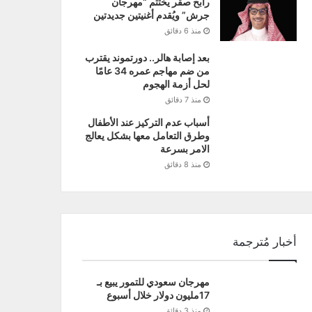
رابح صقر يختتم “مهرجان
جرش” ويُقدم أغنيتين جديدتين
منذ 6 دقائق
بعد إصابة هالر.. دورتموند يقترب
من ضم مهاجم عمره 34 عامًا
لحل أزمة الهجوم
منذ 7 دقائق
أسباب عدم التركيز عند الأطفال
وطرق التعامل معها بشكل يعالج
الامر بسرعة
منذ 8 دقائق
أخبار مُترجمة
مهرجان سعودي للتمور يبيع بـ
17مليون دولار خلال أسبوع
منذ 3 دقائق