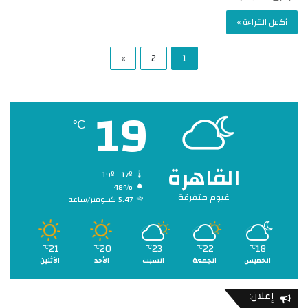
أكمل القراءة »
»
2
1
19
℃
القاهرة
19º - 17º
48%
غيوم متفرقة
5.47 كيلومتر/ساعة
21
20
23
22
18
℃
℃
℃
℃
℃
الخميس
الجمعة
السبت
الأحد
الأثنين
إعلان: