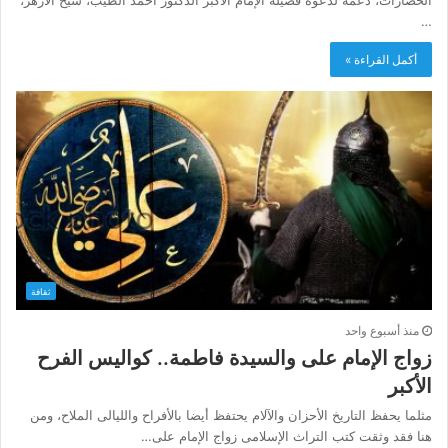
…
أكمل القراءة »
ثقافة
منذ أسبوع واحد
زواج الإمام على والسيدة فاطمة.. كواليس الفرح
الأكبر
مثلما يحفظ التاريخ الأحزان والآلام يحتفظ أيضا بالأفراح والليالى الملاح، ومن
هنا فقد وثقت كتب التراث الإسلامى زواج الإمام على…