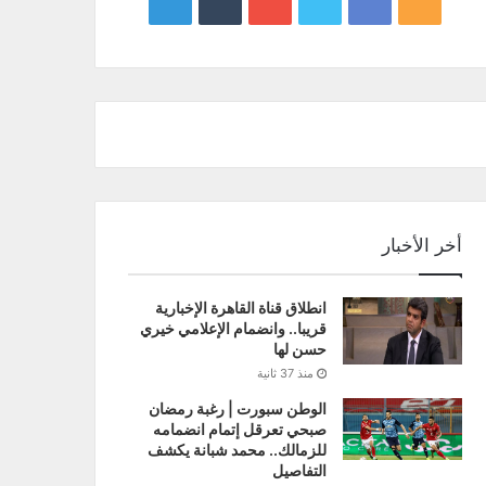
google
YouTube
Twitter
Facebook
RSS
news
أخر الأخبار
انطلاق قناة القاهرة الإخبارية
قريبا.. وانضمام الإعلامي خيري
حسن لها
منذ 37 ثانية
الوطن سبورت | رغبة رمضان
صبحي تعرقل إتمام انضمامه
للزمالك.. محمد شبانة يكشف
التفاصيل