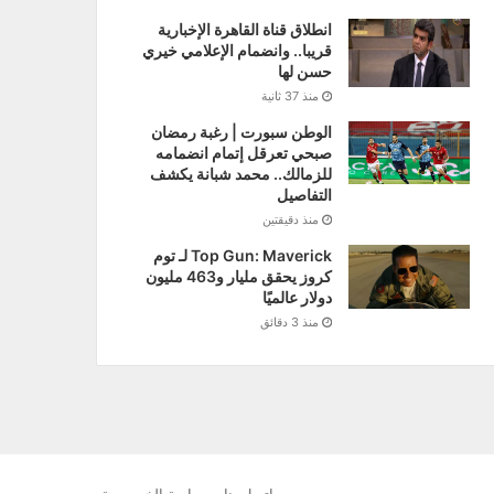
انطلاق قناة القاهرة الإخبارية
قريبا.. وانضمام الإعلامي خيري
حسن لها
منذ 37 ثانية
الوطن سبورت | رغبة رمضان
صبحي تعرقل إتمام انضمامه
للزمالك.. محمد شبانة يكشف
التفاصيل
منذ دقيقتين
Top Gun: Maverick لـ توم
كروز يحقق مليار و463 مليون
دولار عالميًا
منذ 3 دقائق
google
YouTube
Twitter
Facebook
RSS