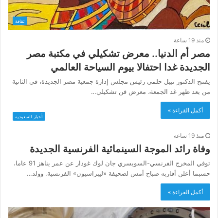
ثقافة
منذ 19 ساعة
مصر أم الدنيا.. معرض تشكيلي في مكتبة مصر
الجديدة غدا احتفالا بيوم السياحة العالمي
يفتتح الدكتور نبيل حلمي رئيس مجلس إدارة جمعية مصر الجديدة، في الثانية
من بعد ظهر غد الجمعة، معرض فن تشكيلي…
أكمل القراءة »
أخبار السعودية
منذ 19 ساعة
وفاة رائد الموجة السينمائية الفرنسية الجديدة
توفي المخرج الفرنسي-السويسري جان لوك غودار عن عمر يناهز 91 عاما،
حسبما أعلن أقاربه صباح أمس لصحيفة «ليبراسيون» الفرنسية. وولد…
أكمل القراءة »