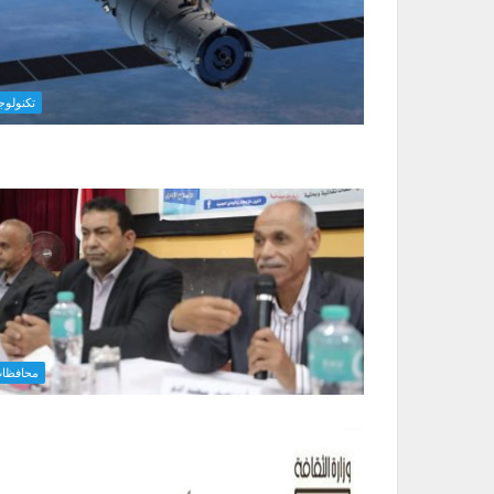
تكنولوجي
محافظا