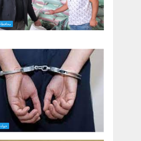
محافظا
حواد