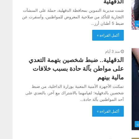
الدقهلية
شنت مديرية التموين بمحافظة الدقهلية، حملة على المنشآت
التجارية للتأكد من صلاحية المعروض للمواطنين، وأسفرت عن
ضبط 5 أطنان أرز…
ت
أكمل القراءة »
منذ 3 أيام
الدقهلية.. ضبط شخصين بتهمة التعدي
على مواطن بآلة حادة بسبب خلافات
مالية بينهم
تمكنت الأجهزة الأمنية المعنية بوزارة الداخلية، من ضبط
شخصين بالدقهلية؛ لقيامهما بالاشتراك مع آخر، بالتعدي على
أحد المواطنين بآلة حادة…
أكمل القراءة »
ث