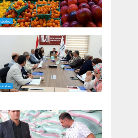
محافظا
محافظا