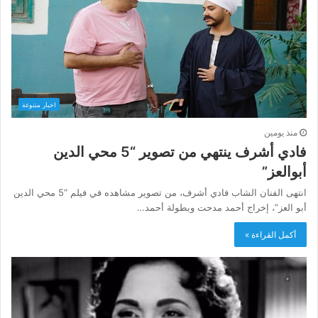
اخبار متنوعة
منذ يومين
فادي أشرف ينتهي من تصوير “5 محي الدين
أبوالعز”
انتهى الفنان الشاب فادي أشرف، من تصوير مشاهده في فيلم “5 محي الدين
أبو العز”، إخراج أحمد مدحت وبطولة أحمد…
أكمل القراءة »