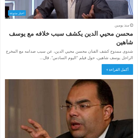
اخبار متنوعة
منذ يومين
محسن محيي الدين يكشف سبب خلافه مع يوسف
شاهين
شدوى ممدوح كشف الفنان محسن محيي الدين، عن سبب صدامه مع المخرج
الراحل يوسف شاهين، حول فيلم “اليوم السادس“. قال…
أكمل القراءة »