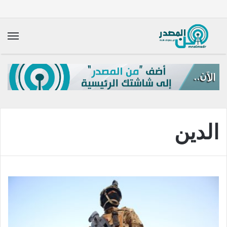
الق
الدين