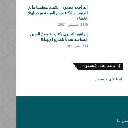
آية أحمد محمود .. تكتب: مجلسنا مأتم
للذنوب والبكاء ويوم القيامة ميعاد لهتك
الغطاء
28 أغسطس، 2021
إبراهيم التحيوي يكتب: شمسُ الصينِ
الصناعية تحدياً للقدرةِ الإلهيةْ!!
3 يونيو، 2021
تابعنا على فيسبوك
تابعنا على فيسبوك
صل بنا