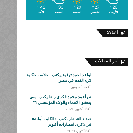
42
33
29
27
26
℃
℃
℃
℃
℃
الأربعاء
الخميس
الجمعة
السبت
الأحد
إعلان:
أخر المقالات
لواء د.احمد توفيق يكتب…خلاصه حكاية
كرة القدم فى مصر
منذ أسبوعين
م/ أحمد محمد فكري زلط يكتب: متى
يتحقق الانتماء والولاء المؤسسي ؟؟
16 أكتوبر، 2021
صفاء الشاطر تكتب: «الكلمة أمانة»
في ذكرى انتصارات أكتوبر
6 أكتوبر، 2021