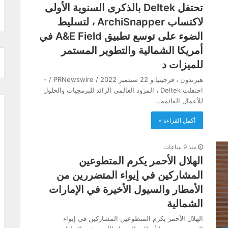
تحتفل Deltek بالذكرى السنوية الأولى
لاكتساب ArchiSnapper ، لتسليط
الضوء على توسع تطبيق A&E Field في
أمريكا الشمالية والتطوير المستمر
للميزات د
هيرندون ، فرجينيا.و 22 سبتمبر 2022 / PRNewswire / -
احتفلت Deltek ، المزود العالمي الرائد للبرمجيات والحلول
للأعمال القائمة…
أكمل القراءة »
منذ 9 ساعات
الهلال الأحمر يكرم المتطوعين
المشاركين في إيواء المتضررين من
الأمطار والسيول الأخيرة في الإمارات
الشمالية
الهلال الأحمر يكرم المتطوعين المشاركين في إيواء