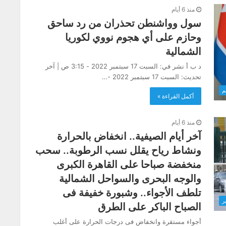
منذ 6 أيام
سول وواشنطن تحذران من رد ساحق
وحازم على أي هجوم نووي لكوريا
الشمالية
د ب أ نشر في: السبت 17 سبتمبر 2022 - 3:15 ص | آخر
تحديث: السبت 17 سبتمبر 2022 -…
م
أكمل القراءة »
منذ 6 أيام
آخر أيام الصيفية.. انخفاض بالحرارة
ونشاط رياح يقلل نسب الرطوبة.. سحب
منخفضة صباحا على القاهرة الكبرى
والوجه البحرى والسواحل الشمالية
تلطف الأجواء.. وشبورة خفيفة فى
ر
الصباح الباكر على الطرق
أجواء مستقرة وانخفاض فى درجات الحرارة على أغلب