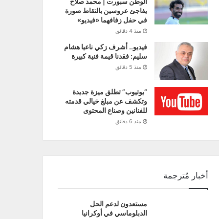
الوطن سبورت | محمد صلاح
يفاجئ عروسين بالتقاط صورة
في حفل زفافهما «فيديو»
منذ 4 دقائق
فيديو.. أشرف زكي ناعيا هشام
سليم: فقدنا قيمة فنية كبيرة
منذ 5 دقائق
“يوتيوب” تطلق ميزة جديدة
وتكشف عن مبلغ خيالي قدمته
للفنانين وصناع المحتوى
منذ 6 دقائق
أخبار مُترجمة
مستعدون لدعم الحل
الدبلوماسي في أوكرانيا