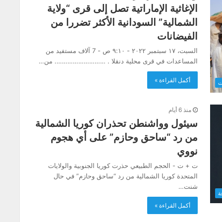
الإغاثية الإماراتية تصل إلى قرى “ولاية
الشمالية” السودانية الأكثر تضررا من
الفيضانات
السبت، ١٧ سبتمبر ٢٠٢٢ - ٩:١٠ ص - 7 آلاف مستفيد من
المساعدات في قرى محلية دنقلا . ………………………. من…
أكمل القراءة »
ت
منذ 6 أيام
سيئول وواشنطن تحذران كوريا الشمالية
من رد “ساحق وحازم” على أي هجوم
نووي
ت + ت - الحجم الطبيعي حذرت كوريا الجنوبية والولايات
المتحدة كوريا الشمالية من رد “ساحق وحازم” في حال
شنت…
ة
أكمل القراءة »