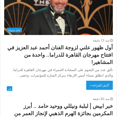
اخبار متنوعة
منذ 13 دقيقة
أول ظهور علني لزوجة الفنان أحمد عبد العزيز في
افتتاح مهرجان القاهرة للدراما.. واحدة من
المشاهير!
تألق عدد من النجوم على السجادة الحمراء في مهرجان القاهرة للدراما،
والذي انطلق مساء أمس الاربعاء بمركز المنارة للمؤتمرات. وحضر…
أكمل القراءة »
فن
منذ 50 دقيقة
خبر ابيض | لبلبة ونيللي ووحيد حامد .. أبرز
المكرمين بجائزة الهرم الذهبي لإنجاز العمر من