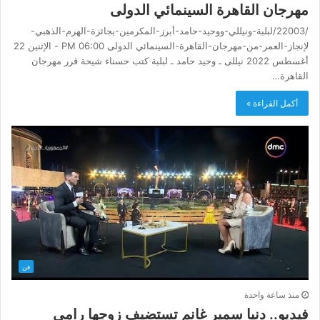
مهرجان القاهرة السينمائي الدولى
/22003/لبلبة-ونيللي-ووحيد-حامد-أبرز-المكرمين-بجائزة-الهرم-الذهبي-
لإنجاز-العمر-من-مهرجان-القاهرة-السينمائي الدولى 06:00 PM - الإثنين 22
أغسطس 2022 نيللى ـ وحيد حامد ـ لبلبة كتب حسناء شيحة قرر مهرجان
القاهرة…
أكمل القراءة »
فن
منذ ساعة واحدة
فيديو.. دنيا سمير غانم تستضيف زوجها رامي