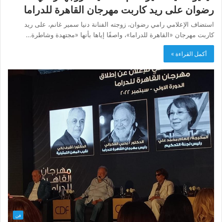
رضوان على ريد كاربت مهرجان القاهرة للدراما
استضاف الإعلامي رامي رضوان، زوجته الفنانة دنيا سمير غانم، على ريد
كاربت مهرجان «القاهرة للدراما»، واصفًا إياها بأنها «مجتهدة وشاطرة…
أكمل القراءة »
فن