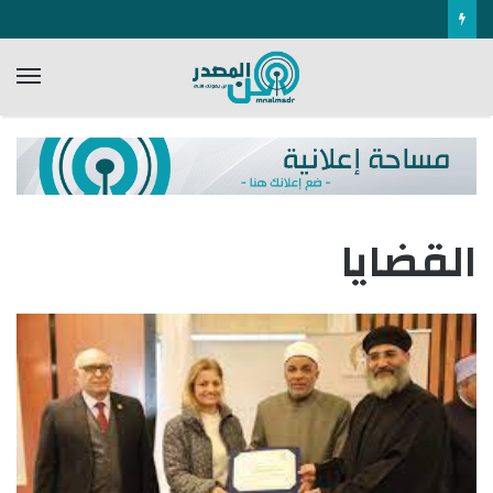
الق
القضايا