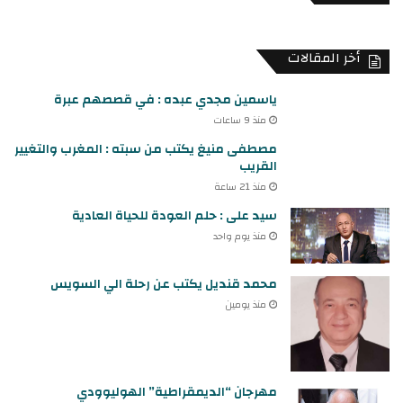
أخر المقالات
ياسمين مجدي عبده : في قصصهم عبرة
منذ 9 ساعات
مصطفى منيغ يكتب من سبته : المغرب والتغيير
القريب
منذ 21 ساعة
سيد على : حلم العودة للحياة العادية
منذ يوم واحد
محمد قنديل يكتب عن رحلة الي السويس
منذ يومين
مهرجان “الديمقراطية” الهوليوودي