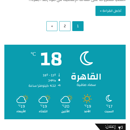
أكمل القراءة »
»
2
1
18
℃
القاهرة
18º - 13º
34%
سماء صافية
4.12 كيلومتر/ساعة
19
19
20
19
17
℃
℃
℃
℃
℃
السبت
الأحد
الأثنين
الثلاثاء
الأربعاء
إعلان: