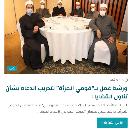
الأخبار
منذ 6 أيام
​ورشة عمل بـ”قومي المرأة” لتدريب الدعاة بشأن
تناول القضايا ا
10:31 م الأحد 19 ديسمبر 2021 كتبت- نور العمروسي: نظم المجلس القومي
للمرأة، ورشة عمل بعنوان “تدريب المدربين لإعداد الدعاة…
أكمل القراءة »