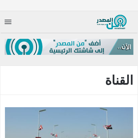
الق
القناة