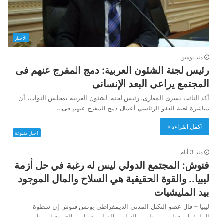
الأخبار
منذ يومين
رئيس لجنة الشئون العربية: دمج المفرج عنهم فى
المجتمع يراعى البعد الإنسانى
أكد النائب يسرى المغازى، رئيس لجنة الشئون العربية بمجلس النواب، أن
مباشرة لجنة العفو الرئاسي أعمال دمج المفرج عنهم فى…
أكمل القراءة »
اخبار متنوعة
منذ 3 أيام
فنوش: المجتمع الدولي ليس له رغبة في حل أزمة
ليبيا.. والقوة الحقيقية هي السلاح والمال الموجود
بيد المليشيات
ليبيا – قال عضو التكتل المدني الديمقراطي يونس فنوش إن سطوة
المليشيات تجاوزت مجلسي النواب والدولة وعقيلة صالح اختزل مجلس…