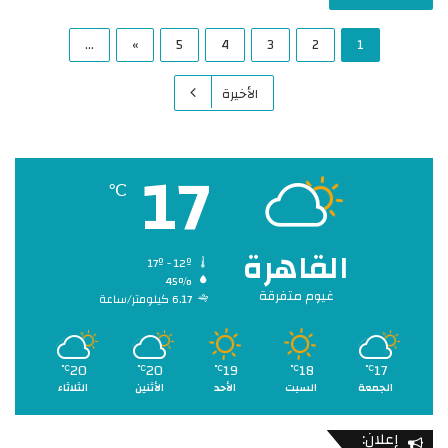
...
»
5
4
3
2
1
الأخيرة
17
℃
القاهرة
17º - 12º
45%
غيوم متفرقة
6.17 كيلومتر/ساعة
20
20
19
18
17
℃
℃
℃
℃
℃
الجمعة
السبت
الأحد
الأثنين
الثلاثاء
إعلان: