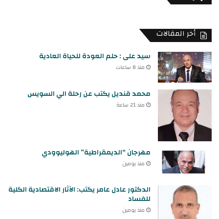
أخر المقالات
سيد على : حلم العودة للحياة العادية
منذ 8 ساعات
محمد قنديل يكتب عن رحلة الي السويس
منذ 21 ساعة
مهرجان “الديمقراطية” الهوليوودي
منذ يومين
الدكتور عادل عامر يكتب: الآثار الاقتصادية الكلية
للفساد
منذ يومين