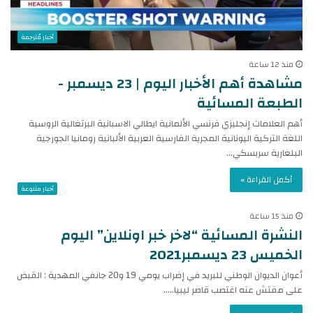
أخبار مُترجمة
منذ 12 ساعة
مشاهدة أهم الأخبار اليوم | 23 ديسمبر -
الطبعة المسائية
أهم العلامات إنجليزي فرنسي الألمانية ايطالي الاسبانية البرتغالية الروسية
اللغة التركية اليونانية المجرية الفارسية العربية الألبانية رومانيا الجورجية
البلغارية سربسكي…
أكمل القراءة »
أخبار متنوعة
منذ 15 ساعة
النشرة المسائية “لاخر خبر اونلاين” اليوم
الخميس 23 ديسمبر2021
أعوان الديوان الوطني للبريد في إضراب يومي 19 و20 جانفي المهدية : القبض
على مفتش عنه اغتصب قاصر ليبيا..…