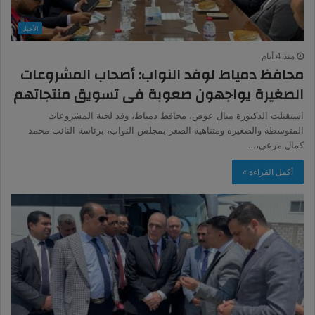
الأخبار
منذ 4 أيام
محافظ دمياط لوفد النواب: أصحاب المشروعات
الصغيرة يواجهون صعوبة فى تسويق منتجاتهم
استقبلت الدكتورة منال عوض، محافظ دمياط، وفد لجنة المشروعات
المتوسطة والصغيرة ومتناهية الصغر بمجلس النواب، برئاسة النائب محمد
كمال مرعى،…
أكمل القراءة »