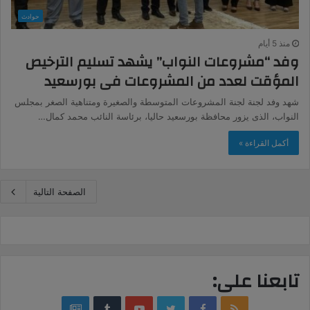
حوادث
منذ 5 أيام
وفد “مشروعات النواب” يشهد تسليم الترخيص
المؤقت لعدد من المشروعات فى بورسعيد
شهد وفد لجنة لجنة المشروعات المتوسطة والصغيرة ومتناهية الصغر بمجلس
النواب، الذى يزور محافظة بورسعيد حاليا، برئاسة النائب محمد كمال…
أكمل القراءة »
الصفحة التالية
تابعنا على:
google
YouTube
Twitter
Facebook
RSS