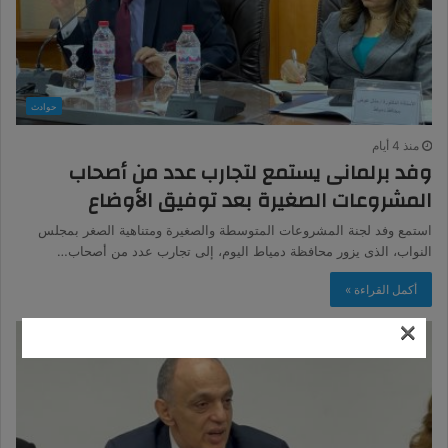
حوادث
منذ 4 أيام
وفد برلمانى يستمع لتجارب عدد من أصحاب
المشروعات الصغيرة بعد توفيق الأوضاع
استمع وفد لجنة المشروعات المتوسطة والصغيرة ومتناهية الصغر بمجلس
النواب، الذى يزور محافظة دمياط اليوم، إلى تجارب عدد من أصحاب…
أكمل القراءة »
×