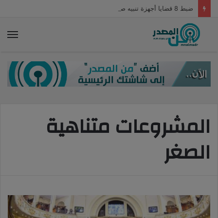
ضبط 8 قضايا أجهزة تنبيه صوتية وضوئية محظور تداولها
الق
المشروعات متناهية
الصغر