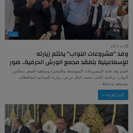
حوادث
منذ 3 أيام
وفد “مشروعات النواب” يختتم زيارته
للإسماعيلية بتفقد مجمع الورش الحرفية.. صور
اختتم وفد لجنة المشروعات المتوسطة والصغيرة ومتناهية الصغر بمجلس
النواب، برئاسة النائب محمد كمال مرعى، زيارته الميدانية لمحافظات
بورسعيد ودمياط…
أكمل القراءة »