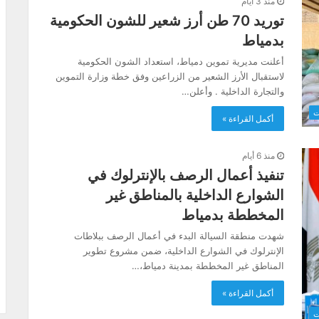
منذ 3 أيام
توريد 70 طن أرز شعير للشون الحكومية
بدمياط
أعلنت مديرية تموين دمياط، استعداد الشون الحكومية
لاستقبال الأرز الشعير من الزراعين وفق خطة وزارة التموين
والتجارة الداخلية . وأعلن…
ت
أكمل القراءة »
منذ 6 أيام
تنفيذ أعمال الرصف بالإنترلوك في
الشوارع الداخلية بالمناطق غير
المخططة بدمياط
شهدت منطقة السيالة البدء في أعمال الرصف ببلاطات
الإنترلوك في الشوارع الداخلية، ضمن مشروع تطوير
المناطق غير المخططة بمدينة دمياط،…
أكمل القراءة »
ت