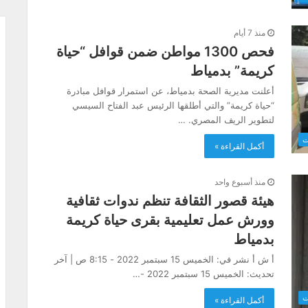
منذ 7 أيام
فحص 1300 مواطن ضمن قوافل “حياة
كريمة” بدمياط
أعلنت مديرية الصحة بدمياط، عن استمرار قوافل مبادرة
“حياة كريمة” والتي أطلقها الرئيس عبد الفتاح السيسي
لتطوير الريف المصري. …
ت
أكمل القراءة »
منذ أسبوع واحد
هيئة قصور الثقافة تنظم ندوات ثقافية
وورش عمل تعليمية بقرى حياة كريمة
بدمياط
أ ش أ نشر في: الخميس 15 سبتمبر 2022 - 8:15 ص | آخر
تحديث: الخميس 15 سبتمبر 2022 -…
ت
أكمل القراءة »