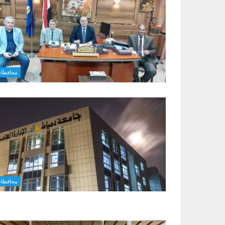
محافظا
محافظا