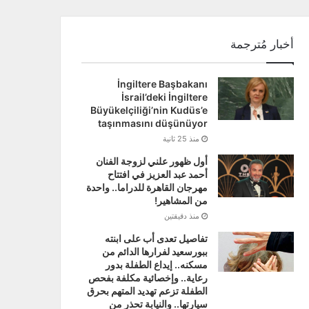
أخبار مُترجمة
İngiltere Başbakanı
İsrail’deki İngiltere
Büyükelçiliği’nin Kudüs’e
taşınmasını düşünüyor
منذ 25 ثانية
أول ظهور علني لزوجة الفنان
أحمد عبد العزيز في افتتاح
مهرجان القاهرة للدراما.. واحدة
من المشاهير!
منذ دقيقتين
تفاصيل تعدى أب على ابنته
ببورسعيد لفرارها الدائم من
مسكنه.. إيداع الطفلة بدور
رعاية.. وإخصائية مكلفة بفحص
الطفلة تزعم تهديد المتهم بحرق
سيارتها.. والنيابة تحذر من