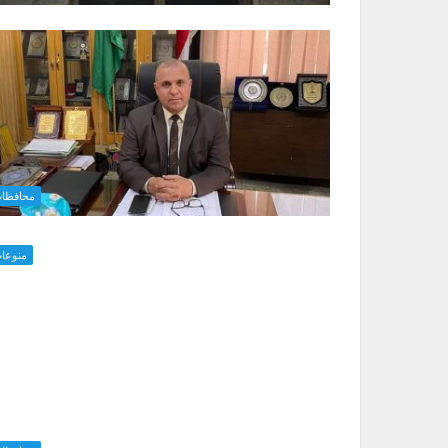
محافظا
منوعا