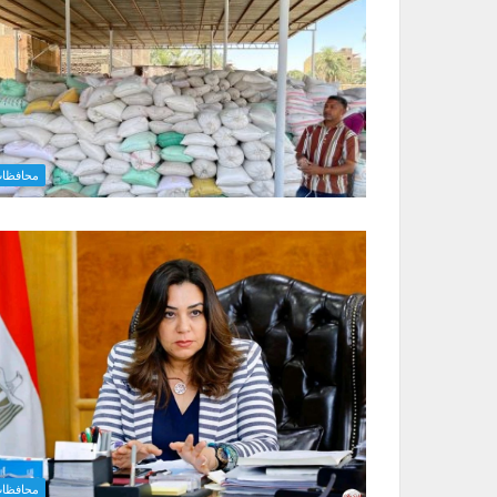
محافظا
محافظا