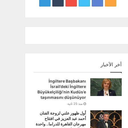
google
YouTube
Twitter
Facebook
RSS
news
أخر الأخبار
İngiltere Başbakanı
İsrail’deki İngiltere
Büyükelçiliği’nin Kudüs’e
taşınmasını düşünüyor
منذ 25 ثانية
أول ظهور علني لزوجة الفنان
أحمد عبد العزيز في افتتاح
مهرجان القاهرة للدراما.. واحدة