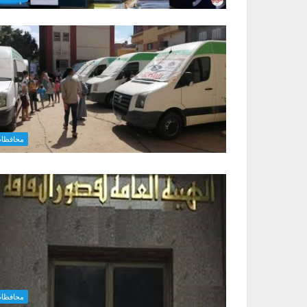
محافظا
محافظا