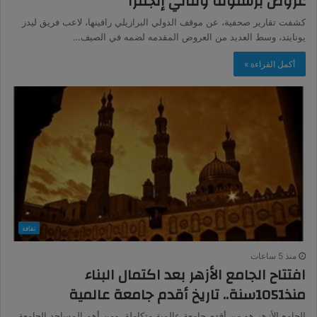
عروض برشلونة وثنائي إنجلترا
كشفت تقارير صحفية، عن موقف الدولي البرازيلي رافينها، لاعب فريق ليدز
يونايتد، وسط العديد من العروض المقدمه لضمه في الصيف…
أكمل القراءة »
ثقافة
منذ 5 ساعات
افتتاح الجامع الأزهر بعد اكتمال البناء
منذ1051سنة.. تاريخ أقدم جامعة عالمية
الجامع الأزهر هو من أقدم جامعة عالمية متكاملة، ومن أهم المساجد الجامعة