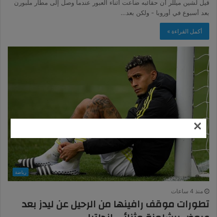
قيل لشين ميللر أن حقائبه ضاعت أثناء العبور عندما وصل إلى مطار ملبورن
بعد أسبوع في أوروبا - ولكن بعد…
أكمل القراءة »
×
رياضة
منذ 4 ساعات
تطورات موقف رافينها من الرحيل عن ليدز بعد