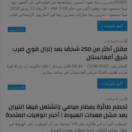
/20981/شيرين-رضا-تعود-لتصوير-مشاهدها-في-فيلم-في-عز-الضهر-مع-
مينا-مسعود-بعد-توقف-أكثر-من-عام 11:00 AM - الأربعاء 22 يونيو 2022
مينا مسعود - شرين رضا شاركت شيرين رضا في المارثون الرمضاني لعام…
أكمل القراءة »
أخبار مُترجمة
منذ 6 ساعات
مقتل أكثر من 250 شخصًا بعد زلزال قوي ضرب
شرق أفغانستان
الصادر في: 22/06/2022 - 08:44 قالت وسائل إعلام حكومية إن زلزالا قويا
ضرب إقليم باكتيكا شرقي أفغانستان في ساعة مبكرة…
أكمل القراءة »
أخبار مُترجمة
منذ 6 ساعات
تحطم طائرة بمطار ميامي وتشتعل فيها النيران
بعد فشل معدات الهبوط | أخبار الولايات المتحدة
اشتعلت النيران في طائرة تقل 126 شخصًا بعد أن اضطرت إلى الهبوط في
مطار ميامي الدولي عندما تعطلت معدات الهبوط…