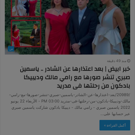
فن
منذ 49 دقيقة
خبر ابيض | بعد اعتذارها عن الشادر .. ياسمين
صبري تنشر صورها مع رامي مالك وديبيكا
بادكون من رحلتها فى مدريد
/20989/بعد-اعتذارها-عن-الشادر-ياسمين-صبري-تنشر-صورها-مع-رامي-
مالك-وديبيكا-بادكون-من-رحلتها-فى-مدريد 03:00 PM - الأربعاء 22 يونيو
2022 ياسمين صبري - رامي مالك - ديبيكا بادكون شاركت ياسمين صبري
عبر حسابها على…
أكمل القراءة »