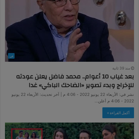
فن
منذ 39 ثانية
بعد غياب 10 أعوام.. محمد فاضل يعلن عودته
للإخراج وبدء تصوير «الضاحك الباكي» غدا
نشر في: الأربعاء 22 يونيو 2022 - 4:06 م | آخر تحديث: الأربعاء 22 يونيو
2022 - 4:06 م أعلن…
أكمل القراءة »