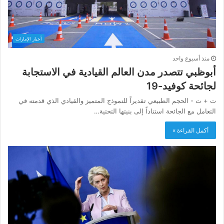
أخبار الإمارات
منذ أسبوع واحد
أبوظبي تتصدر مدن العالم القيادية في الاستجابة
لجائحة كوفيد-19
ت + ت - الحجم الطبيعي تقديراً للنموذج المتميز والقيادي الذي قدمته في
التعامل مع الجائحة استناداً إلى بنيتها التحتية…
أكمل القراءة »