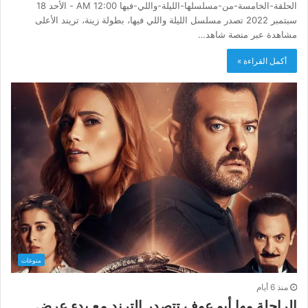
الحلقة-الخامسة-من-مسلسلها-الليلة-واللي-فيها 12:00 AM - الأحد 18
سبتمبر 2022 تصدر مسلسل الليلة واللي فيها، بطولة زينة، تريند الأعلى
مشاهدة عبر منصة شاهد…
أكمل القراءة »
منوعات
منذ 6 أيام
الراحلة مها أبو عوف تتصدر الترند مع بدء عرض