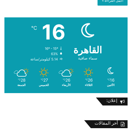
أكمل القراءة »
16
℃
القاهرة
16º - 15º
63%
سماء صافية
5.14 كيلومتر/ساعة
28
27
26
26
16
℃
℃
℃
℃
℃
الأثنين
الثلاثاء
الأربعاء
الخميس
الجمعة
إعلان:
أخر المقالات