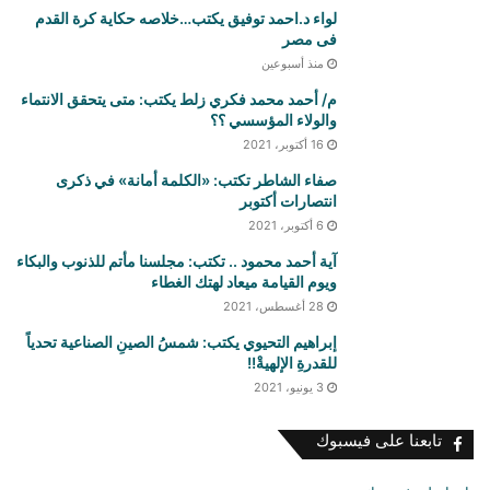
لواء د.احمد توفيق يكتب…خلاصه حكاية كرة القدم
فى مصر
منذ أسبوعين
م/ أحمد محمد فكري زلط يكتب: متى يتحقق الانتماء
والولاء المؤسسي ؟؟
16 أكتوبر، 2021
صفاء الشاطر تكتب: «الكلمة أمانة» في ذكرى
انتصارات أكتوبر
6 أكتوبر، 2021
آية أحمد محمود .. تكتب: مجلسنا مأتم للذنوب والبكاء
ويوم القيامة ميعاد لهتك الغطاء
28 أغسطس، 2021
إبراهيم التحيوي يكتب: شمسُ الصينِ الصناعية تحدياً
للقدرةِ الإلهيةْ!!
3 يونيو، 2021
تابعنا على فيسبوك