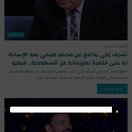
أخبار متنوعة
منذ 19 ساعة
أشرف زكي يدافع عن محمد صبحي بعد الإساءة
له على خلفية تصريحاته عن السعودية.. فيديو
دافع الفنان المصري أشرف زكي، نقيب المهن التمثيلية، عن مواقطنه الفنان
محمد صبحي مؤكدا رفضه الإساءه له بسبب تصريحاته حول…
أكمل القراءة »