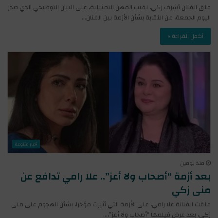
علق الفنان أشرف زكي، نقيب المهن التمثيلية، على البيان التوضيحي الذي صدر
اليوم الجمعة، عن النقابة بشأن الأزمة بين الفنان…
أكمل القراءة »
أخبار متنوعة
منذ يومين
بعد أزمة “أصحاب ولا أعز”.. علا رامي تدافع عن
منى زكي
علقت الفنانة علا رامي، على الأزمة التي أثيرت مؤخرا، بشأن الهجوم على منى
زكي، بعد عرض فيلمها “أصحاب ولا أعز”،…