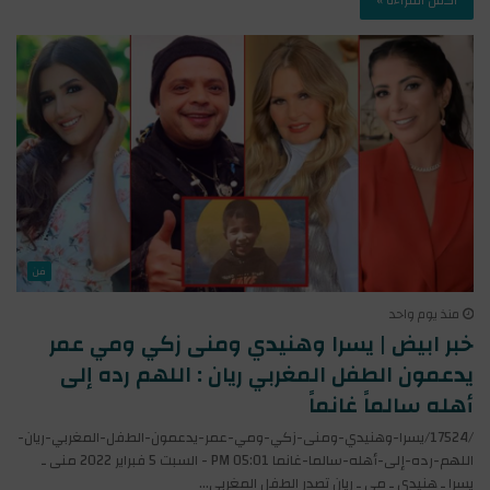
فن
منذ يوم واحد
خبر ابيض | يسرا وهنيدي ومنى زكي ومي عمر
يدعمون الطفل المغربي ريان : اللهم رده إلى
أهله سالماً غانماً
/17524/يسرا-وهنيدي-ومنى-زكي-ومي-عمر-يدعمون-الطفل-المغربي-ريان-
اللهم-رده-إلى-أهله-سالما-غانما 05:01 PM - السبت 5 فبراير 2022 منى ـ
يسرا ـ هنيدي ـ مي ـ ريان تصدر الطفل المغربي…