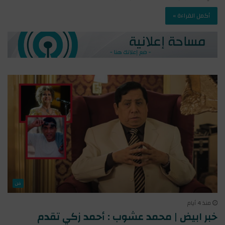
أكمل القراءة »
فن
منذ 4 أيام
خبر ابيض | محمد عشوب : أحمد زكي تقدم