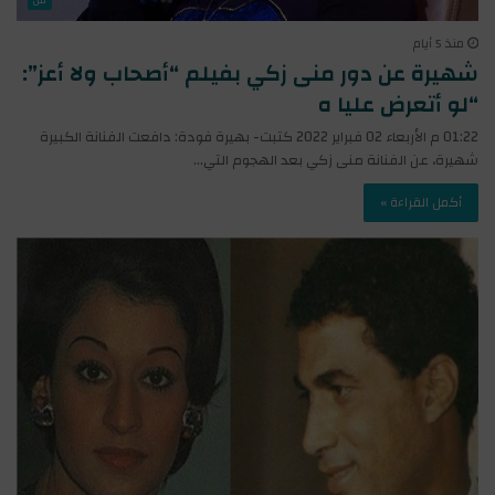
فن
منذ 5 أيام
شهيرة عن دور منى زكي بفيلم “أصحاب ولا أعز”:
“لو أتعرض عليا ه
01:22 م الأربعاء 02 فبراير 2022 كتبت- بهيرة فودة: دافعت الفنانة الكبيرة
شهيرة، عن الفنانة منى زكي بعد الهجوم التي…
أكمل القراءة »