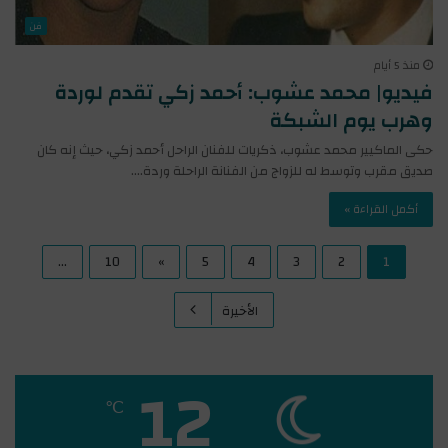
فن
منذ 5 أيام
فيديو| محمد عشوب: أحمد زكي تقدم لوردة
وهرب يوم الشبكة
حكى الماكيير محمد عشوب، ذكريات للفنان الراحل أحمد زكي، حيث إنه كان
صديق مقرب وتوسط له للزواج من الفنانة الراحلة وردة.…
أكمل القراءة »
...
10
»
5
4
3
2
1
الأخيرة
12
℃