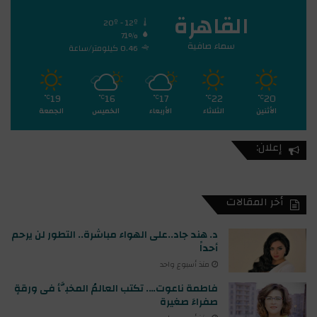
القاهرة
20º - 12º
71%
سماء صافية
0.46 كيلومتر/ساعة
19
16
17
22
20
℃
℃
℃
℃
℃
الأثنين
الثلاثاء
الأربعاء
الخميس
الجمعة
إعلان:
أخر المقالات
د. هند جاد..على الهواء مباشرة.. التطور لن يرحم
أحداً
منذ أسبوع واحد
فاطمة ناعوت…. تكتب العالمُ المخبَّأ فى ورقةٍ
صفراءَ صغيرة