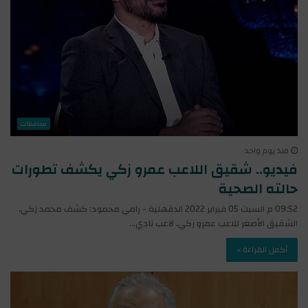
محافظات
منذ يوم واحد
فيديو.. شقيق اللاعب عمرو زكي يكشف تطورات
حالته الصحية
09:52 م السبت 05 فبراير 2022 الدقهلية - رامي محمود: كشف محمد زكي،
الشقيق الأصغر للاعب عمرو زكي، لاعب نادي…
أكمل القراءة »