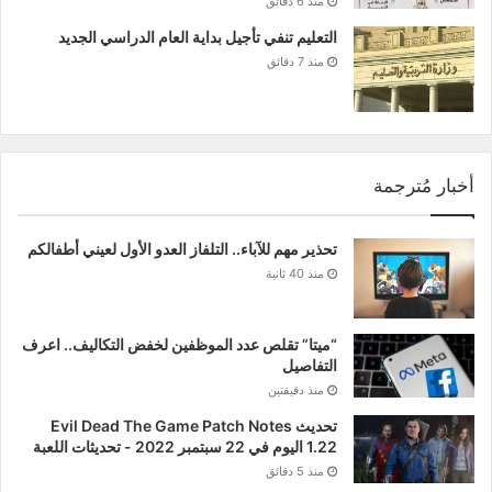
منذ 6 دقائق
التعليم تنفي تأجيل بداية العام الدراسي الجديد
منذ 7 دقائق
أخبار مُترجمة
تحذير مهم للآباء.. التلفاز العدو الأول لعيني أطفالكم
منذ 40 ثانية
“ميتا” تقلص عدد الموظفين لخفض التكاليف.. اعرف
التفاصيل
منذ دقيقتين
تحديث Evil Dead The Game Patch Notes
1.22 اليوم في 22 سبتمبر 2022 - تحديثات اللعبة
منذ 5 دقائق