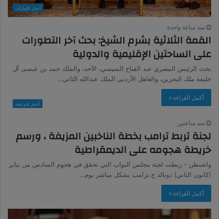
أخبار الإمارات
منذ ساعة واحدة
القمة الثلاثية بشرم الشيخ: بحث آخر التطورات
على الساحتين الإقليمية والدولية
بحث الرئيس المصري عبد الفتاح السيسي، الأحد، والملك حمد بن عيسى آل
خليفة ملك البحرين، والعاهل الأردني الملك عبدالله الثاني…
أكمل القراءة »
أخبار مُترجمة
منذ ساعتين
لجنة تربط ترامب بخطة الناخبين المزيفة ، ورسم
خريطة هجومه على الديمقراطية
واشنطن - ربطت لجنة مجلس النواب التي تحقق في هجوم السادس من يناير
(كانون الثاني) دونالد ج.ترامب بشكل مباشر يوم…
أكمل القراءة »