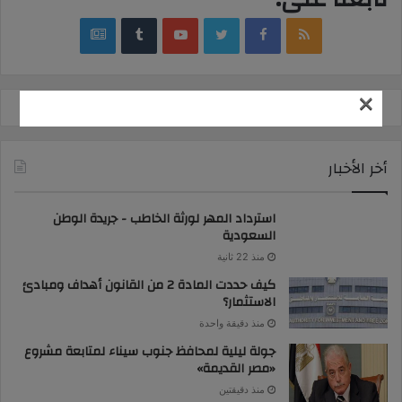
google
YouTube
Twitter
Facebook
RSS
news
×
أخر الأخبار
استرداد المهر لورثة الخاطب - جريدة الوطن
السعودية
منذ 22 ثانية
كيف حددت المادة 2 من القانون أهداف ومبادئ
الاستثمار؟
منذ دقيقة واحدة
جولة ليلية لمحافظ جنوب سيناء لمتابعة مشروع
«مصر القديمة»
منذ دقيقتين