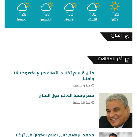
26
27
30
31
29
℃
℃
℃
℃
℃
الأثنين
الثلاثاء
الأربعاء
الخميس
الجمعة
إعلان:
أخر المقالات
منال قاسم تكتب: انتهاك صريح لخصوصياتنا
وأمننا
منذ 4 ساعات
مصر وقمة العالم حول المناخ
منذ 16 ساعة
محمد إبراهيم : الي إعلام الإخوان في تركيا