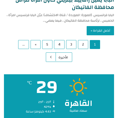
محافظة الفاتيكان
البابا فرانسيس. (الصورة: الموردة / قناة الاكتشاف) عيّن البابا فرنسيس امرأة ،
الخميس ، لرئاسة محافظة الفاتيكان ، فيما يمضي…
أكمل القراءة »
...
»
5
4
3
2
1
الأخيرة
29
℃
القاهرة
29º - 23º
42%
سماء صافية
4.63 كيلومتر/ساعة